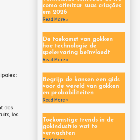
como otimizar suas criações
em 2026
Read More »
De toekomst van gokken
hoe technologie de
spelervaring beïnvloedt
Read More »
ipales :
Begrijp de kansen een gids
voor de wereld van gokken
en probabiliteiten
Read More »
nt des
its, les
Toekomstige trends in de
gokindustrie wat te
verwachten
Read More »