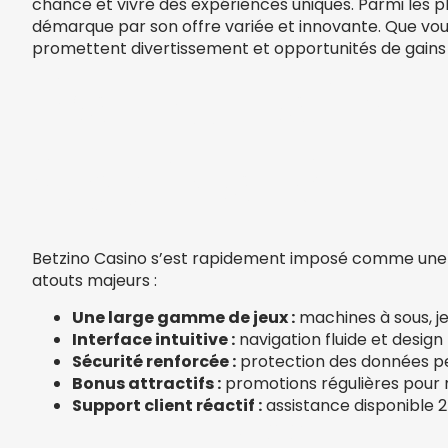
chance et vivre des expériences uniques. Parmi les pl
démarque par son offre variée et innovante. Que vou
promettent divertissement et opportunités de gains 
Pourquoi Ch
Casino ?
Betzino Casino s’est rapidement imposé comme une ré
atouts majeurs :
Une large gamme de jeux :
machines à sous, jeu
Interface intuitive :
navigation fluide et desig
Sécurité renforcée :
protection des données pe
Bonus attractifs :
promotions régulières pour 
Support client réactif :
assistance disponible 2