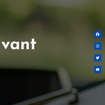
ivant