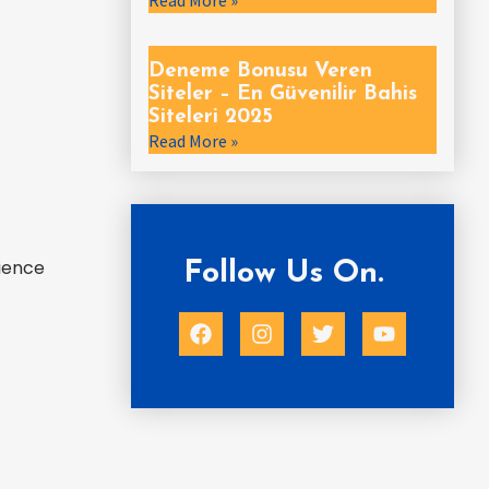
Deneme Bonusu Veren
Siteler – En Güvenilir Bahis
Siteleri 2025
Read More »
rience
Follow Us On.