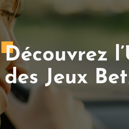
Découvrez l’
des Jeux Bet