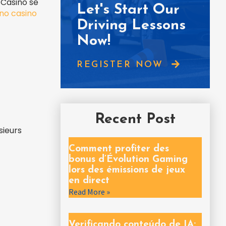
 Casino se
Let's Start Our
ino casino
Driving Lessons
Now!
REGISTER NOW
Recent Post
sieurs
Comment profiter des
bonus d’Évolution Gaming
lors des émissions de jeux
en direct
Read More »
Verificando conteúdo de IA: