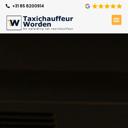
+31 85 8200914
Veelgestelde Vragen