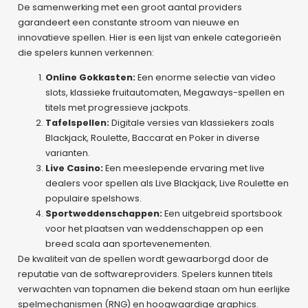
De samenwerking met een groot aantal providers
garandeert een constante stroom van nieuwe en
innovatieve spellen. Hier is een lijst van enkele categorieën
die spelers kunnen verkennen:
Online Gokkasten:
Een enorme selectie van video
slots, klassieke fruitautomaten, Megaways-spellen en
titels met progressieve jackpots.
Tafelspellen:
Digitale versies van klassiekers zoals
Blackjack, Roulette, Baccarat en Poker in diverse
varianten.
Live Casino:
Een meeslepende ervaring met live
dealers voor spellen als Live Blackjack, Live Roulette en
populaire spelshows.
Sportweddenschappen:
Een uitgebreid sportsbook
voor het plaatsen van weddenschappen op een
breed scala aan sportevenementen.
De kwaliteit van de spellen wordt gewaarborgd door de
reputatie van de softwareproviders. Spelers kunnen titels
verwachten van topnamen die bekend staan om hun eerlijke
spelmechanismen (RNG) en hoogwaardige graphics.