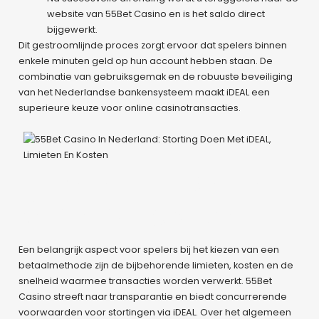
website van 55Bet Casino en is het saldo direct
bijgewerkt.
Dit gestroomlijnde proces zorgt ervoor dat spelers binnen
enkele minuten geld op hun account hebben staan. De
combinatie van gebruiksgemak en de robuuste beveiliging
van het Nederlandse bankensysteem maakt iDEAL een
superieure keuze voor online casinotransacties.
Limieten, Kosten en
Verwerkingstijden
Een belangrijk aspect voor spelers bij het kiezen van een
betaalmethode zijn de bijbehorende limieten, kosten en de
snelheid waarmee transacties worden verwerkt. 55Bet
Casino streeft naar transparantie en biedt concurrerende
voorwaarden voor stortingen via iDEAL. Over het algemeen