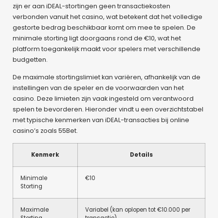
zijn er aan iDEAL-stortingen geen transactiekosten
verbonden vanuit het casino, wat betekent dat het volledige
gestorte bedrag beschikbaar komt om mee te spelen. De
minimale storting ligt doorgaans rond de €10, wat het
platform toegankelijk maakt voor spelers met verschillende
budgetten.
De maximale stortingslimiet kan variëren, afhankelijk van de
instellingen van de speler en de voorwaarden van het
casino. Deze limieten zijn vaak ingesteld om verantwoord
spelen te bevorderen. Hieronder vindt u een overzichtstabel
met typische kenmerken van iDEAL-transacties bij online
casino’s zoals 55Bet.
Kenmerk
Details
Minimale
€10
Storting
Maximale
Variabel (kan oplopen tot €10.000 per