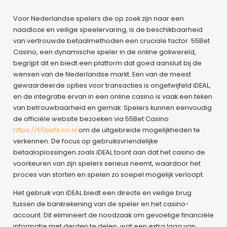
Voor Nederlandse spelers die op zoek zijn naar een
naadloze en veilige speelervaring, is de beschikbaarheid
van vertrouwde betaalmethoden een cruciale factor. 55Bet
Casino, een dynamische speler in de online gokwereld,
begrijpt dit en biedt een platform dat goed aansluit bij de
wensen van de Nederlandse markt. Een van de meest
gewaardeerde opties voor transacties is ongetwijfeld iDEAL,
en de integratie ervan in een online casino is vaak een teken
van betrouwbaarheid en gemak. Spelers kunnen eenvoudig
de officiële website bezoeken via 55Bet Casino
https://55bets.co.nl
om de uitgebreide mogelijkheden te
verkennen. De focus op gebruiksvriendelijke
betaaloplossingen zoals iDEAL toont aan dat het casino de
voorkeuren van zijn spelers serieus neemt, waardoor het
proces van storten en spelen zo soepel mogelijk verloopt.
Het gebruik van iDEAL biedt een directe en veilige brug
tussen de bankrekening van de speler en het casino-
account. Dit elimineert de noodzaak om gevoelige financiële
informatie met derden te delen, wat een extra laag van