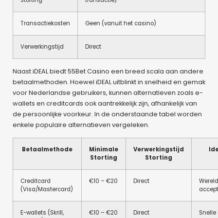
Storting
transactie)
Transactiekosten
Geen (vanuit het casino)
Verwerkingstijd
Direct
Naast iDEAL biedt 55Bet Casino een breed scala aan andere
betaalmethoden. Hoewel iDEAL uitblinkt in snelheid en gemak
voor Nederlandse gebruikers, kunnen alternatieven zoals e-
wallets en creditcards ook aantrekkelijk zijn, afhankelijk van
de persoonlijke voorkeur. In de onderstaande tabel worden
enkele populaire alternatieven vergeleken.
Betaalmethode
Minimale
Verwerkingstijd
Id
Storting
Storting
Creditcard
€10 – €20
Direct
Wereld
(Visa/Mastercard)
accept
E-wallets (Skrill,
€10 – €20
Direct
Snell