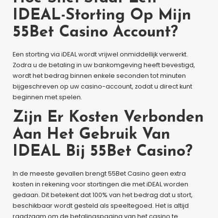
IDEAL-Storting Op Mijn
55Bet Casino Account?
Een storting via iDEAL wordt vrijwel onmiddellijk verwerkt.
Zodra u de betaling in uw bankomgeving heeft bevestigd,
wordt het bedrag binnen enkele seconden tot minuten
bijgeschreven op uw casino-account, zodat u direct kunt
beginnen met spelen.
Zijn Er Kosten Verbonden
Aan Het Gebruik Van
IDEAL Bij 55Bet Casino?
In de meeste gevallen brengt 55Bet Casino geen extra
kosten in rekening voor stortingen die met iDEAL worden
gedaan. Dit betekent dat 100% van het bedrag dat u stort,
beschikbaar wordt gesteld als speeltegoed. Het is altijd
raadzaam om de betalingspagina van het casino te