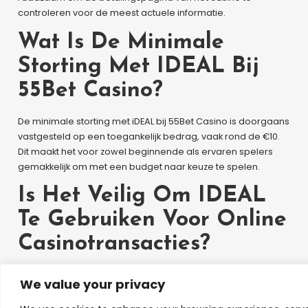
controleren voor de meest actuele informatie.
Wat Is De Minimale
Storting Met IDEAL Bij
55Bet Casino?
De minimale storting met iDEAL bij 55Bet Casino is doorgaans
vastgesteld op een toegankelijk bedrag, vaak rond de €10.
Dit maakt het voor zowel beginnende als ervaren spelers
gemakkelijk om met een budget naar keuze te spelen.
Is Het Veilig Om IDEAL
Te Gebruiken Voor Online
Casinotransacties?
Ja, iDEAL wordt beschouwd als een van de veiligste online
We value your privacy
betaalmethoden in Nederland. De transactie vindt plaats
binnen de beveiligde omgeving van uw eigen bank, en u