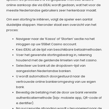
online aankoop die via iDEAL wordt gedaan, wat het voor de
meeste Nederlandse gebruikers zeer herkenbaar maakt.
Om een storting te initiëren, volgt de speler een aantal
duidelijke stappen. Hieronder staat een overzicht van het
proces:
Navigeer naar de ‘Kassa’ of ‘Storten’ sectie na het
inloggen op uw 55Bet Casino account.
Kies iDEAL uit de lijst van beschikbare betaalmethoden.
Voer het gewenste stortingsbedrag in, rekening
houdend met de geldende limieten van het casino.
Selecteer uw bank uit de dropdown-lijst van
aangesloten Nederlandse banken.
U wordt automatisch doorgestuurd naar de
vertrouwde online bankieromgeving van uw eigen
bank.
Bevestig de betaling met de door uw bank vereiste
authenticatiemethode (bijv. mobiele app, QR-code of
e.dentifier).
Na succesvolle afronding wordt u teruggeleid naar de