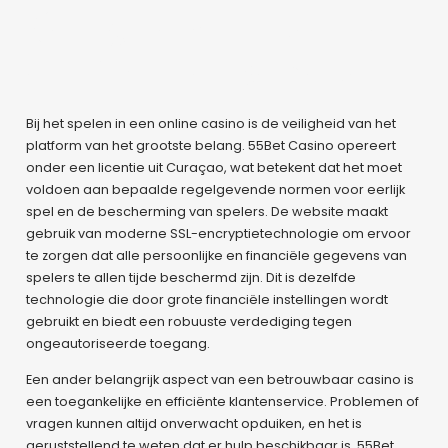
Veiligheid, Licentie
en Klantenservice
Bij het spelen in een online casino is de veiligheid van het
platform van het grootste belang. 55Bet Casino opereert
onder een licentie uit Curaçao, wat betekent dat het moet
voldoen aan bepaalde regelgevende normen voor eerlijk
spel en de bescherming van spelers. De website maakt
gebruik van moderne SSL-encryptietechnologie om ervoor
te zorgen dat alle persoonlijke en financiële gegevens van
spelers te allen tijde beschermd zijn. Dit is dezelfde
technologie die door grote financiële instellingen wordt
gebruikt en biedt een robuuste verdediging tegen
ongeautoriseerde toegang.
Een ander belangrijk aspect van een betrouwbaar casino is
een toegankelijke en efficiënte klantenservice. Problemen of
vragen kunnen altijd onverwacht opduiken, en het is
geruststellend te weten dat er hulp beschikbaar is. 55Bet