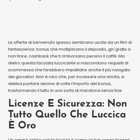
La Verità Scomoda
Dietro le Promozioni
Le offerte di benvenuto spesso sembrano uscite da un film di
fantascienza: bonus che moltiplicano il deposito, giri gratis a
non finire, cashback che ti rimborsano persino il caffè. Ma
dietro questa facciata luccicante si nascondono requisiti di
scommessa che farebbero impallidire anche il più navigato
dei giocatori. Non è raro che, per incassare una vincita, si
debba puntare decine di volte l’importo del bonus,
trasformando il tutto in una sorta di maratona senza fine.
Licenze E Sicurezza: Non
Tutto Quello Che Luccica
È Oro
Un casinò online senza licenza è come un bar senza licenza: