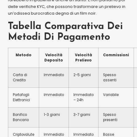
delle verifiche KYC, che possono trasformare un prelievo in
un’odissea burocratica degna di un film noir.
Tabella Comparativa Dei
Metodi Di Pagamento
Metodo
Velocità
Velocità
Commissioni
Deposito
Prelievo
Carta di
Immediato
2-5 giorni
Spesso
Credito
assenti
Portafogli
Immediato
Immediato
Variabile
Elettronici
– 24h
Bonifico
1-3 giorni
3-7 giorni
Spesso
Bancario
presenti
Criptovalute
Immediato
Immediato
Basse