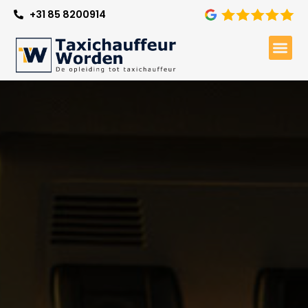
+31 85 8200914
Veelgestelde Vragen