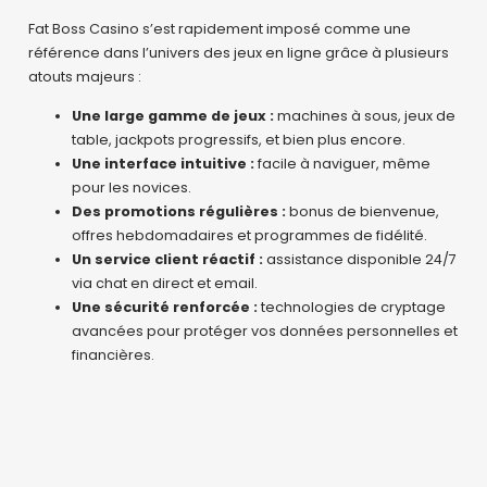
Fat Boss Casino s’est rapidement imposé comme une
référence dans l’univers des jeux en ligne grâce à plusieurs
atouts majeurs :
Une large gamme de jeux :
machines à sous, jeux de
table, jackpots progressifs, et bien plus encore.
Une interface intuitive :
facile à naviguer, même
pour les novices.
Des promotions régulières :
bonus de bienvenue,
offres hebdomadaires et programmes de fidélité.
Un service client réactif :
assistance disponible 24/7
via chat en direct et email.
Une sécurité renforcée :
technologies de cryptage
avancées pour protéger vos données personnelles et
financières.
Les Jeux
Disponibles sur Fat