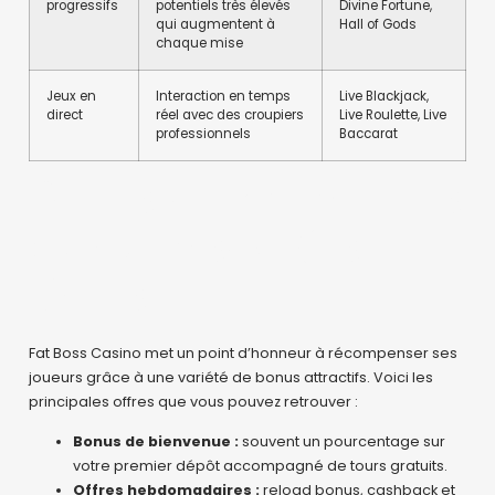
progressifs
potentiels très élevés
Divine Fortune,
qui augmentent à
Hall of Gods
chaque mise
Jeux en
Interaction en temps
Live Blackjack,
direct
réel avec des croupiers
Live Roulette, Live
professionnels
Baccarat
Bonus et Promotions
: Maximisez Vos
Gains
Fat Boss Casino met un point d’honneur à récompenser ses
joueurs grâce à une variété de bonus attractifs. Voici les
principales offres que vous pouvez retrouver :
Bonus de bienvenue :
souvent un pourcentage sur
votre premier dépôt accompagné de tours gratuits.
Offres hebdomadaires :
reload bonus, cashback et