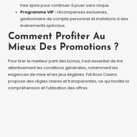
free spins pour continuer à jouer sans risque.
Programme VIP :
récompenses exclusives,
gestionnaire de compte personnel et invitations à des
événements spéciaux.
Comment Profiter Au
Mieux Des Promotions ?
Pour tirer le meilleur parti des bonus, il est essentiel de lire
attentivement les conditions générales, notamment les
exigences de mise et les jeux éligibles. Fat Boss Casino
propose des règles claires et transparentes, ce qui facilite la
compréhension et l’utilisation des offres.
Sécurité et Fiabilité
: Jouez en Toute
Confiance