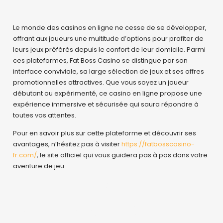
Le monde des casinos en ligne ne cesse de se développer,
offrant aux joueurs une multitude d’options pour profiter de
leurs jeux préférés depuis le confort de leur domicile. Parmi
ces plateformes, Fat Boss Casino se distingue par son
interface conviviale, sa large sélection de jeux et ses offres
promotionnelles attractives. Que vous soyez un joueur
débutant ou expérimenté, ce casino en ligne propose une
expérience immersive et sécurisée qui saura répondre à
toutes vos attentes.
Pour en savoir plus sur cette plateforme et découvrir ses
avantages, n’hésitez pas à visiter
https://fatbosscasino-
fr.com/
, le site officiel qui vous guidera pas à pas dans votre
aventure de jeu.
Pourquoi Choisir Fat
Boss Casino ?