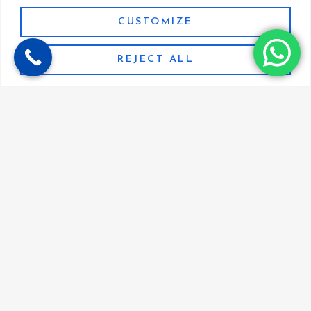
Joueurs Français
CUSTOMIZE
En résumé, Fat Boss Casino offre une expérience de jeu
REJECT ALL
complète et agréable, adaptée à tous les profils de joueurs.
Sa large sélection de jeux, ses promotions généreuses et
son engagement en matière de sécurité en font une
plateforme de confiance pour tenter votre chance en ligne.
Pour commencer votre aventure dès aujourd’hui, n’oubliez
pas de visiter
https://fatbosscasino-fr.com/
et de profiter
des offres exclusives réservées aux nouveaux membres.
Let's Start Our Driving Lessons Now!
REGISTER NOW