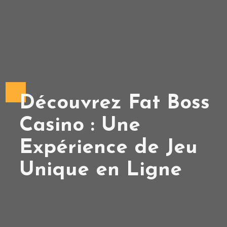
Découvrez Fat Boss
Casino : Une
Expérience de Jeu
Unique en Ligne