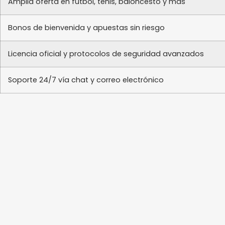
Amplia oferta en fútbol, tenis, baloncesto y más
Bonos de bienvenida y apuestas sin riesgo
Licencia oficial y protocolos de seguridad avanzados
Soporte 24/7 vía chat y correo electrónico
ácticos para
iesgos en
portivas