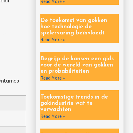
valor
Read More »
De toekomst van gokken
hoe technologie de
das
spelervaring beïnvloedt
Read More »
Begrijp de kansen een gids
voor de wereld van gokken
en probabiliteiten
Read More »
esentamos
Toekomstige trends in de
gokindustrie wat te
verwachten
Read More »