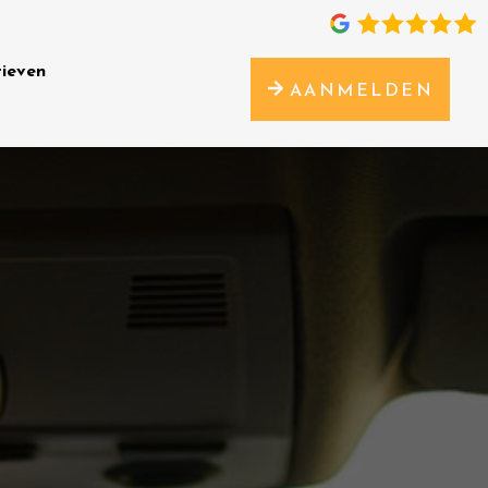
rieven
AANMELDEN