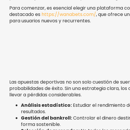
Para comenzar, es esencial elegir una plataforma c
destacado es
https://wanabets.com/
, que ofrece u
para usuarios nuevos y recurrentes.
¿Por qué es 
estrategia b
Las apuestas deportivas no son solo cuestión de suert
probabilidades de éxito. Sin una estrategia clara, l
llevar a pérdidas considerables.
Análisis estadístico:
Estudiar el rendimiento d
resultados.
Gestión del bankroll:
Controlar el dinero desti
forma sostenible.