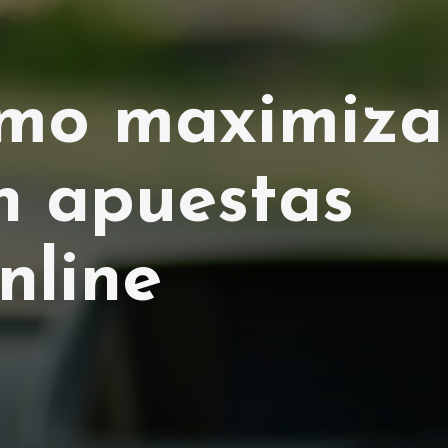
mo maximizar
n apuestas
nline