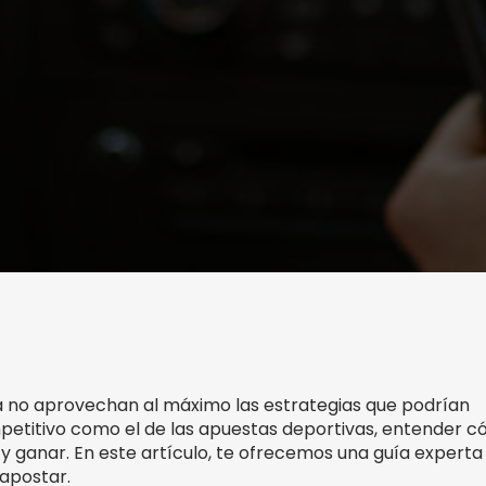
a no aprovechan al máximo las estrategias que podrían
petitivo como el de las apuestas deportivas, entender 
y ganar. En este artículo, te ofrecemos una guía experta
 apostar.