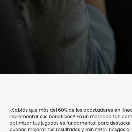
¿Sabías que más del 60% de los apostadores en líne
incrementar sus beneficios? En un mercado tan com
optimizar tus jugadas es fundamental para destacar 
puedas mejorar tus resultados y minimizar riesgos al