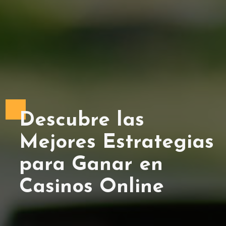
Descubre las
Mejores Estrategias
para Ganar en
Casinos Online