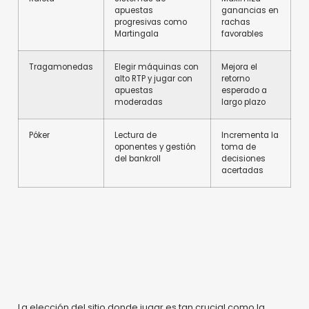
apuestas
ganancias en
progresivas como
rachas
Martingala
favorables
Tragamonedas
Elegir máquinas con
Mejora el
alto RTP y jugar con
retorno
apuestas
esperado a
moderadas
largo plazo
Póker
Lectura de
Incrementa la
oponentes y gestión
toma de
del bankroll
decisiones
acertadas
Cómo elegir el
casino online
adecuado
La elección del sitio donde jugar es tan crucial como la