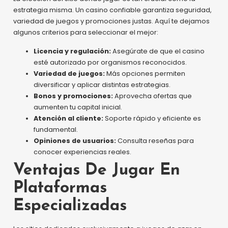
estrategia misma. Un casino confiable garantiza seguridad,
variedad de juegos y promociones justas. Aquí te dejamos
algunos criterios para seleccionar el mejor:
Licencia y regulación:
Asegúrate de que el casino
esté autorizado por organismos reconocidos.
Variedad de juegos:
Más opciones permiten
diversificar y aplicar distintas estrategias.
Bonos y promociones:
Aprovecha ofertas que
aumenten tu capital inicial.
Atención al cliente:
Soporte rápido y eficiente es
fundamental.
Opiniones de usuarios:
Consulta reseñas para
conocer experiencias reales.
Ventajas De Jugar En
Plataformas
Especializadas