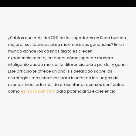
¿Sabías que más del 70% de los jugadores en línea buscan
mejorar sus técnicas para maximizar sus ganancias? En un
mundo donde los casinos digitales crecen
exponencialmente, entender cómo jugar de manera
inteligente puede marcar la diferencia entre perder y ganar.
Este artículo te ofrece un análisis detallado sobre las
estrategias más efectivas para triunfar en los juegos de
azar en línea, además de presentarte recursos confiables
como
es-savaspin.com
para potenciar tu experiencia.
¿Por qué es
importante una
estrategia en los