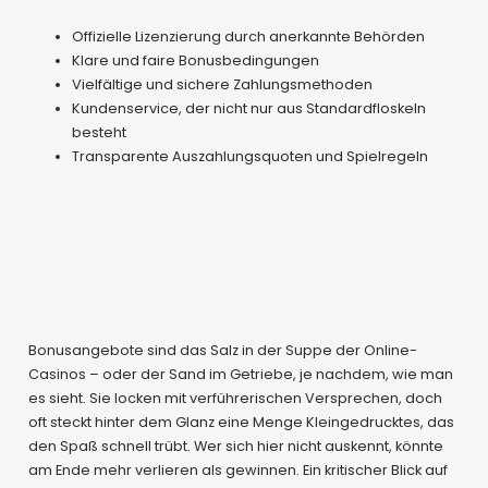
Offizielle Lizenzierung durch anerkannte Behörden
Klare und faire Bonusbedingungen
Vielfältige und sichere Zahlungsmethoden
Kundenservice, der nicht nur aus Standardfloskeln
besteht
Transparente Auszahlungsquoten und Spielregeln
Bonusangebote:
Verlockung oder
Falle?
Bonusangebote sind das Salz in der Suppe der Online-
Casinos – oder der Sand im Getriebe, je nachdem, wie man
es sieht. Sie locken mit verführerischen Versprechen, doch
oft steckt hinter dem Glanz eine Menge Kleingedrucktes, das
den Spaß schnell trübt. Wer sich hier nicht auskennt, könnte
am Ende mehr verlieren als gewinnen. Ein kritischer Blick auf