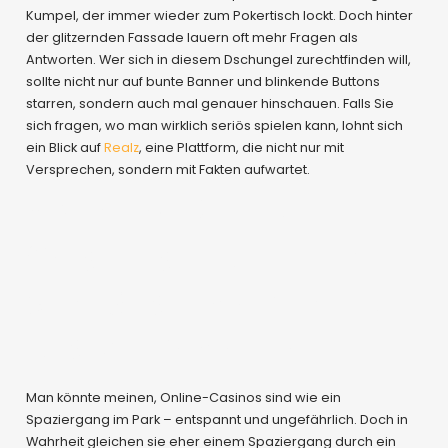
Kumpel, der immer wieder zum Pokertisch lockt. Doch hinter
der glitzernden Fassade lauern oft mehr Fragen als
Antworten. Wer sich in diesem Dschungel zurechtfinden will,
sollte nicht nur auf bunte Banner und blinkende Buttons
starren, sondern auch mal genauer hinschauen. Falls Sie
sich fragen, wo man wirklich seriös spielen kann, lohnt sich
ein Blick auf
Realz
, eine Plattform, die nicht nur mit
Versprechen, sondern mit Fakten aufwartet.
Warum Online-
Casinos nicht nur
Spaß, sondern auch
Risiko bedeuten
Man könnte meinen, Online-Casinos sind wie ein
Spaziergang im Park – entspannt und ungefährlich. Doch in
Wahrheit gleichen sie eher einem Spaziergang durch ein