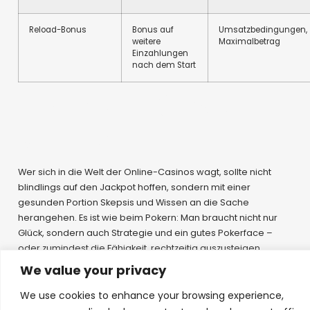
Reload-Bonus
Bonus auf
Umsatzbedingungen,
weitere
Maximalbetrag
Einzahlungen
nach dem Start
Fazit: Mit Vorsicht
genießen
Wer sich in die Welt der Online-Casinos wagt, sollte nicht
blindlings auf den Jackpot hoffen, sondern mit einer
gesunden Portion Skepsis und Wissen an die Sache
herangehen. Es ist wie beim Pokern: Man braucht nicht nur
Glück, sondern auch Strategie und ein gutes Pokerface –
oder zumindest die Fähigkeit, rechtzeitig auszusteigen.
Plattformen wie
Realz
können dabei helfen, den Überblick zu
We value your privacy
behalten und nicht auf die üblichen Fallen hereinzufallen. Am
Ende gilt: Spielen soll Spaß machen, nicht zum Ärgernis
We use cookies to enhance your browsing experience,
werden.