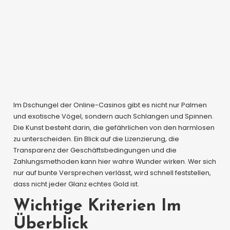
Wie man seriöse
von fragwürdigen
Casinos
unterscheidet
Im Dschungel der Online-Casinos gibt es nicht nur Palmen
und exotische Vögel, sondern auch Schlangen und Spinnen.
Die Kunst besteht darin, die gefährlichen von den harmlosen
zu unterscheiden. Ein Blick auf die Lizenzierung, die
Transparenz der Geschäftsbedingungen und die
Zahlungsmethoden kann hier wahre Wunder wirken. Wer sich
nur auf bunte Versprechen verlässt, wird schnell feststellen,
dass nicht jeder Glanz echtes Gold ist.
Wichtige Kriterien Im
Überblick