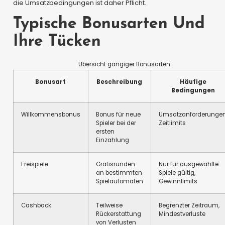
die Umsatzbedingungen ist daher Pflicht.
Typische Bonusarten Und
Ihre Tücken
Übersicht gängiger Bonusarten
Bonusart
Beschreibung
Häufige
Bedingungen
Willkommensbonus
Bonus für neue
Umsatzanforderungen
Spieler bei der
Zeitlimits
ersten
Einzahlung
Freispiele
Gratisrunden
Nur für ausgewählte
an bestimmten
Spiele gültig,
Spielautomaten
Gewinnlimits
Cashback
Teilweise
Begrenzter Zeitraum,
Rückerstattung
Mindestverluste
von Verlusten