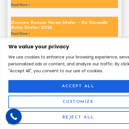
Read More »
Deneme Bonusu Veren Siteler – En Güvenilir
Bahis Siteleri 2025
Read More »
We value your privacy
We use cookies to enhance your browsing experience, serv
Follow Us On.
personalized ads or content, and analyze our traffic. By clic
"Accept All", you consent to our use of cookies.
ACCEPT ALL
CUSTOMIZE
REJECT ALL