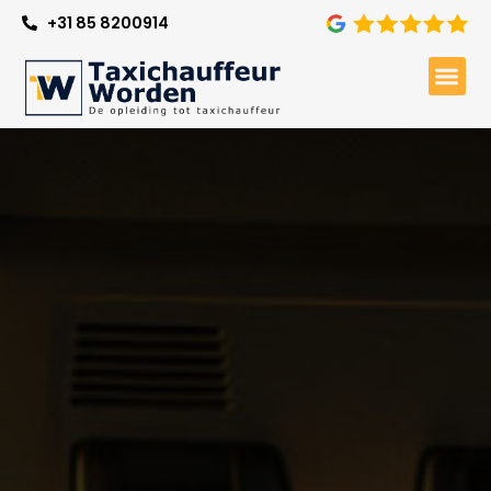
+31 85 8200914
Veelgestelde Vragen