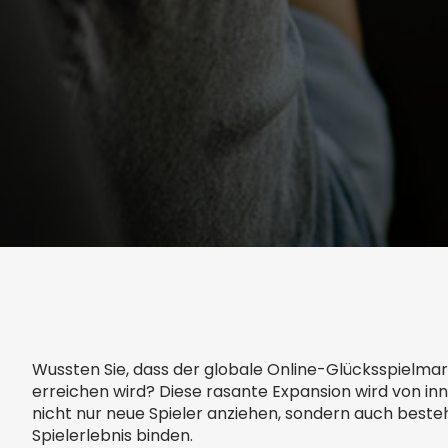
Wussten Sie, dass der globale Online-Glücksspielmark
erreichen wird? Diese rasante Expansion wird von in
nicht nur neue Spieler anziehen, sondern auch bes
Spielerlebnis binden.