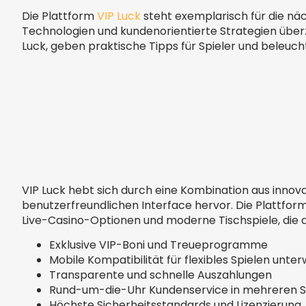
Die Plattform
VIP Luck
steht exemplarisch für die nä
Technologien und kundenorientierte Strategien überz
Luck, geben praktische Tipps für Spieler und beleucht
Was macht 
besonders?
VIP Luck hebt sich durch eine Kombination aus inno
benutzerfreundlichen Interface hervor. Die Plattform 
Live-Casino-Optionen und moderne Tischspiele, die all
Exklusive VIP-Boni und Treueprogramme
Mobile Kompatibilität für flexibles Spielen unte
Transparente und schnelle Auszahlungen
Rund-um-die-Uhr Kundenservice in mehreren 
Höchste Sicherheitsstandards und Lizenzierung