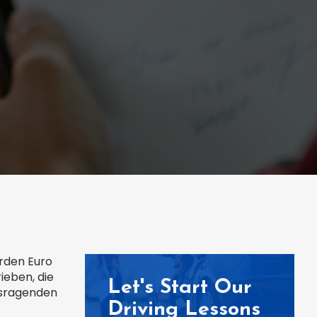
arden Euro
ieben, die
Let's Start Our
usragenden
Driving Lessons