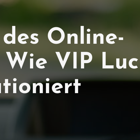
 des Online-
: Wie VIP Lu
tioniert