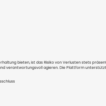
ungsbewusste
ltung bieten, ist das Risiko von Verlusten stets präsent
und verantwortungsvoll agieren. Die Plattform unterstützt
sschluss