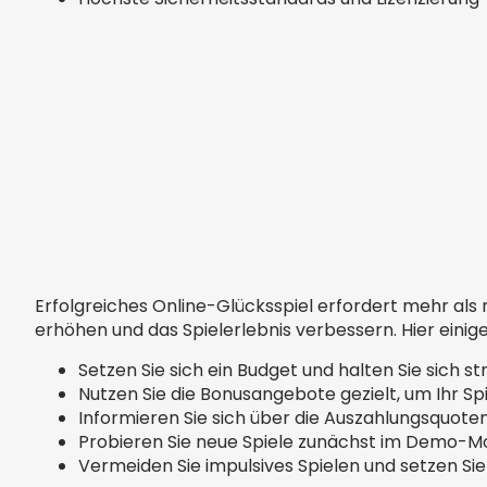
Strategien 
erfolgreiche
VIP Luck
Erfolgreiches Online-Glücksspiel erfordert mehr als
erhöhen und das Spielerlebnis verbessern. Hier eini
Setzen Sie sich ein Budget und halten Sie sich st
Nutzen Sie die Bonusangebote gezielt, um Ihr Sp
Informieren Sie sich über die Auszahlungsquoten
Probieren Sie neue Spiele zunächst im Demo-M
Vermeiden Sie impulsives Spielen und setzen Sie 