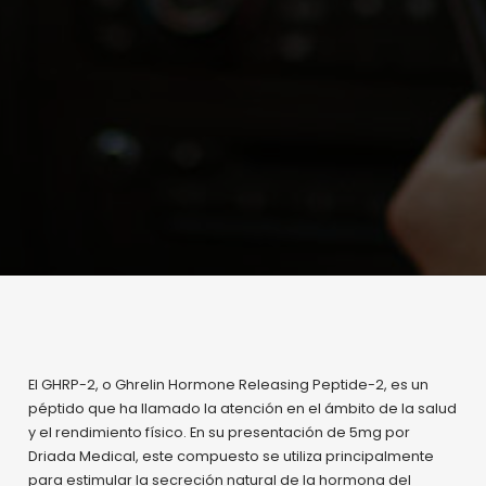
El GHRP-2, o Ghrelin Hormone Releasing Peptide-2, es un
péptido que ha llamado la atención en el ámbito de la salud
y el rendimiento físico. En su presentación de 5mg por
Driada Medical, este compuesto se utiliza principalmente
para estimular la secreción natural de la hormona del