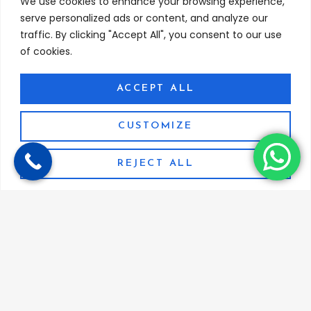
We use cookies to enhance your browsing experience,
serve personalized ads or content, and analyze our
Toekomstige trends in de gokindustrie wat te
traffic. By clicking "Accept All", you consent to our use
verwachten
Read More »
of cookies.
ACCEPT ALL
Deneme Bonusu Veren Siteler – En Güvenilir
Bahis Siteleri 2025
Read More »
CUSTOMIZE
REJECT ALL
Follow Us On.