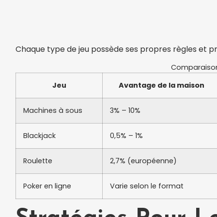
Gagner
Chaque type de jeu possède ses propres règles et pro
Comparaison
Jeu
Avantage de la maison
Machines à sous
3% – 10%
Blackjack
0,5% – 1%
Roulette
2,7% (européenne)
Poker en ligne
Varie selon le format