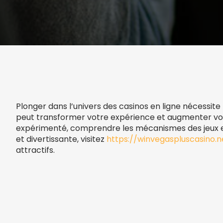
Plonger dans l’univers des casinos en ligne nécessit
peut transformer votre expérience et augmenter vos
expérimenté, comprendre les mécanismes des jeux et 
et divertissante, visitez
https://winvegaspluscasino.n
attractifs.
Choisir le C
Idéal : Crit