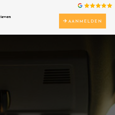
rieven
AANMELDEN