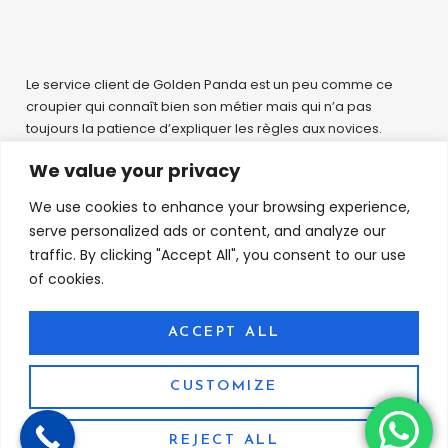
parfois bancal
Le service client de Golden Panda est un peu comme ce
croupier qui connaît bien son métier mais qui n’a pas
toujours la patience d’expliquer les règles aux novices.
Réactif, mais parfois un brin sec. Côté sécurité, rien à redire :
We value your privacy
les protocoles sont en place, les données protégées, et les
transactions sécurisées. On est loin des casinos douteux qui
We use cookies to enhance your browsing experience,
pullulent sur la toile, mais pas non plus dans un sanctuaire
serve personalized ads or content, and analyze our
inviolable.
traffic. By clicking "Accept All", you consent to our use
Modes De Paiement
of cookies.
Acceptés
ACCEPT ALL
Cartes bancaires classiques (Visa, MasterCard)
Portefeuilles électroniques populaires
CUSTOMIZE
Virements bancaires
Cryptomonnaies en option limitée
REJECT ALL