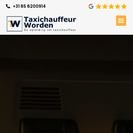
+31 85 8200914
Veelgestelde Vragen