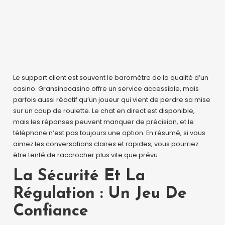
Service client : entre
le coup de fil et le
silence radio
Le support client est souvent le baromètre de la qualité d’un
casino. Gransinocasino offre un service accessible, mais
parfois aussi réactif qu’un joueur qui vient de perdre sa mise
sur un coup de roulette. Le chat en direct est disponible,
mais les réponses peuvent manquer de précision, et le
téléphone n’est pas toujours une option. En résumé, si vous
aimez les conversations claires et rapides, vous pourriez
être tenté de raccrocher plus vite que prévu.
La Sécurité Et La
Régulation : Un Jeu De
Confiance