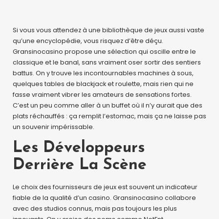
jeux qui fait débat
Si vous vous attendez à une bibliothèque de jeux aussi vaste
qu’une encyclopédie, vous risquez d’être déçu.
Gransinocasino propose une sélection qui oscille entre le
classique et le banal, sans vraiment oser sortir des sentiers
battus. On y trouve les incontournables machines à sous,
quelques tables de blackjack et roulette, mais rien qui ne
fasse vraiment vibrer les amateurs de sensations fortes.
C’est un peu comme aller à un buffet où il n’y aurait que des
plats réchauffés : ça remplit l’estomac, mais ça ne laisse pas
un souvenir impérissable.
Les Développeurs
Derrière La Scène
Le choix des fournisseurs de jeux est souvent un indicateur
fiable de la qualité d’un casino. Gransinocasino collabore
avec des studios connus, mais pas toujours les plus