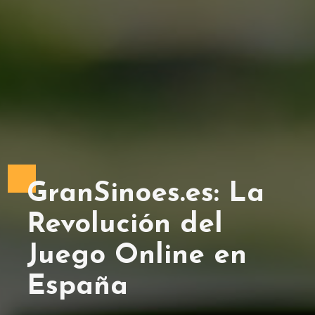
GranSinoes.es: La
Revolución del
Juego Online en
España