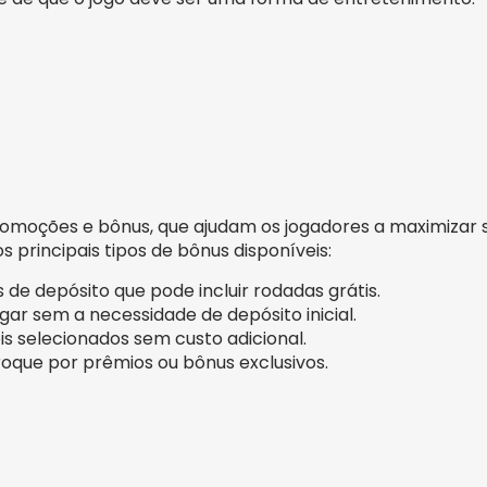
e Bônus do
o
romoções e bônus, que ajudam os jogadores a maximizar 
 principais tipos de bônus disponíveis:
e depósito que pode incluir rodadas grátis.
gar sem a necessidade de depósito inicial.
s selecionados sem custo adicional.
oque por prêmios ou bônus exclusivos.
o dos Métod