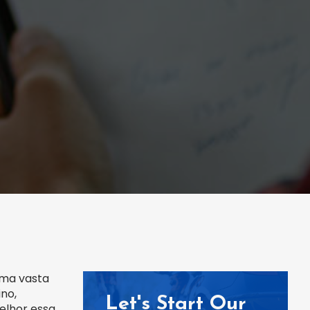
uma vasta
no,
Let's Start Our
elhor essa