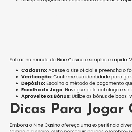
Como Começ
Nine Casin
Entrar no mundo do Nine Casino é simples e rápido. Ve
Cadastro:
Acesse o site oficial e preencha o f
Verificação:
Confirme sua identidade para gara
Depósito:
Escolha o método de pagamento que p
Escolha do Jogo:
Navegue pelo catálogo e sele
Aproveite os Bônus:
Utilize os bônus de boas
Dicas Para Jogar
Embora o Nine Casino ofereça uma experiência divert
tempo e dinheiro, evite perseguir perdas e lembre-