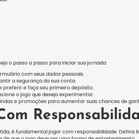
ar a Jogar 
o
ja o passo a passo para iniciar sua jornada:
ormulário com seus dados pessoais.
ntir a segurança da sua conta.
referir e faça seu primeiro depósito.
cione o jogo que deseja experimentar.
-vindas e promoções para aumentar suas chances de gan
 Com Responsabilid
ida, é fundamental jogar com responsabilidade. Defina l
se de que o jogo deve ser uma forma de entretenimento.