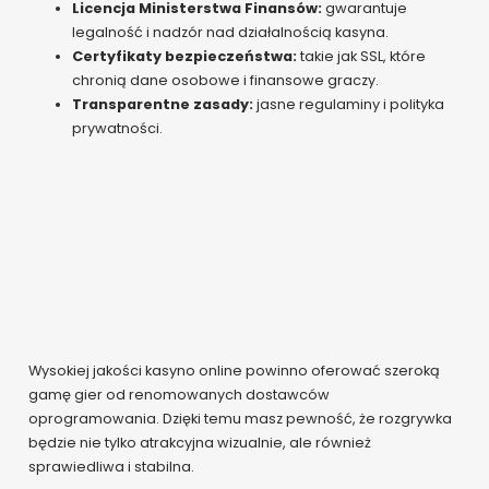
Licencja Ministerstwa Finansów:
gwarantuje
legalność i nadzór nad działalnością kasyna.
Certyfikaty bezpieczeństwa:
takie jak SSL, które
chronią dane osobowe i finansowe graczy.
Transparentne zasady:
jasne regulaminy i polityka
prywatności.
Oferta gier i
oprogramowanie –
różnorodność i
jakość rozgrywki
Wysokiej jakości kasyno online powinno oferować szeroką
gamę gier od renomowanych dostawców
oprogramowania. Dzięki temu masz pewność, że rozgrywka
będzie nie tylko atrakcyjna wizualnie, ale również
sprawiedliwa i stabilna.