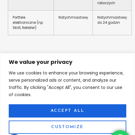
roboczych
Portfele
Natychmiastowy
Natychmiastowy
elektroniczne (np.
do 24 godzin
Skrill, Neteller)
Ryzyko i
odpowiedzialna gra
We value your privacy
– jak grać
We use cookies to enhance your browsing experience,
serve personalized ads or content, and analyze our
bezpiecznie?
traffic. By clicking "Accept All", you consent to our use
of cookies.
Hazard online wiąże się z ryzykiem utraty pieniędzy, dlatego
tak ważne jest podejście odpowiedzialne. Ustalaj limity
ACCEPT ALL
depozytów, nie graj pod wpływem emocji i korzystaj z
narzędzi samowykluczenia oferowanych przez kasyna.
CUSTOMIZE
Pamiętaj, że gra powinna być formą rozrywki, a nie
sposobem na zarobek.