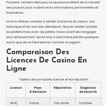
Pourtant, certains sites peu scrupuleux profitent de la naïveté
des joueurs pour soutirer leurs informations personnelles et
financières.
Un bon réflexe consiste à vérifier la licence du casino, son
historique et les avis des utilisateurs. Ne pas hésiter à tester
les plateformes avec de petites mises avant de s’engager
plus sérieusement. Après tout, il vaut mieux perdre quelques
euros que de se faire plumer comme un pigeon.
Comparaison Des
Licences De Casino En
Ligne
Tableau des principales licences et leur réputation
Licence
Pays
Réputation
Exigences
d’émission
de sécurité
ARJEL
France
Très stricte
Contrôles