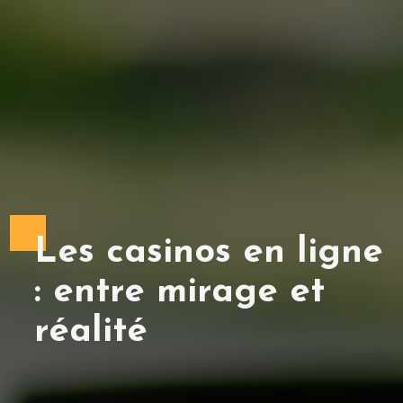
Les casinos en ligne
: entre mirage et
réalité