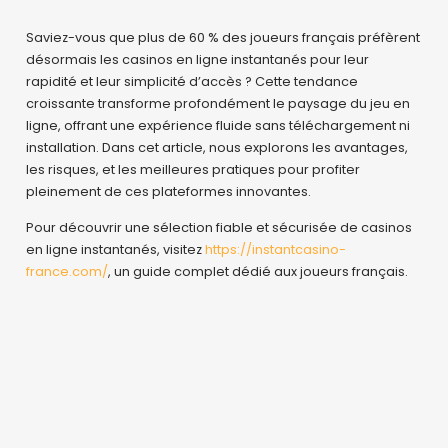
Saviez-vous que plus de 60 % des joueurs français préfèrent
désormais les casinos en ligne instantanés pour leur
rapidité et leur simplicité d’accès ? Cette tendance
croissante transforme profondément le paysage du jeu en
ligne, offrant une expérience fluide sans téléchargement ni
installation. Dans cet article, nous explorons les avantages,
les risques, et les meilleures pratiques pour profiter
pleinement de ces plateformes innovantes.
Pour découvrir une sélection fiable et sécurisée de casinos
en ligne instantanés, visitez
https://instantcasino-
france.com/
, un guide complet dédié aux joueurs français.
Qu’est-ce qu’un
casino en ligne
instantané ?