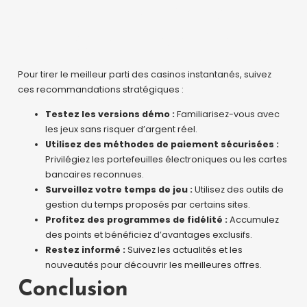
expérience de jeu
en ligne instantané
Pour tirer le meilleur parti des casinos instantanés, suivez
ces recommandations stratégiques :
Testez les versions démo :
Familiarisez-vous avec
les jeux sans risquer d’argent réel.
Utilisez des méthodes de paiement sécurisées :
Privilégiez les portefeuilles électroniques ou les cartes
bancaires reconnues.
Surveillez votre temps de jeu :
Utilisez des outils de
gestion du temps proposés par certains sites.
Profitez des programmes de fidélité :
Accumulez
des points et bénéficiez d’avantages exclusifs.
Restez informé :
Suivez les actualités et les
nouveautés pour découvrir les meilleures offres.
Conclusion