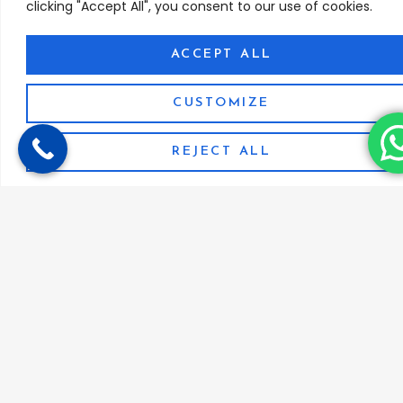
clicking "Accept All", you consent to our use of cookies.
Comment profiter des bonus d’Évolution
Gaming lors des émissions de jeux en direct
ACCEPT ALL
Read More »
CUSTOMIZE
Verificando conteúdo de IA: como otimizar
suas criações em 2026
Read More »
REJECT ALL
De toekomst van gokken hoe technologie de
spelervaring beïnvloedt
Read More »
Begrijp de kansen een gids voor de wereld van
gokken en probabiliteiten
Read More »
Toekomstige trends in de gokindustrie wat te
verwachten