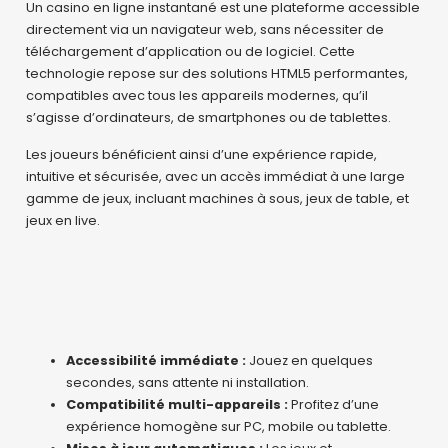
Un casino en ligne instantané est une plateforme accessible
directement via un navigateur web, sans nécessiter de
téléchargement d’application ou de logiciel. Cette
technologie repose sur des solutions HTML5 performantes,
compatibles avec tous les appareils modernes, qu’il
s’agisse d’ordinateurs, de smartphones ou de tablettes.
Les joueurs bénéficient ainsi d’une expérience rapide,
intuitive et sécurisée, avec un accès immédiat à une large
gamme de jeux, incluant machines à sous, jeux de table, et
jeux en live.
Avantages clés des
casinos instantanés
Accessibilité immédiate :
Jouez en quelques
secondes, sans attente ni installation.
Compatibilité multi-appareils :
Profitez d’une
expérience homogène sur PC, mobile ou tablette.