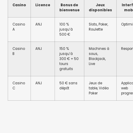
Casino
Licence
Bonus de
Jeux
Inter
bienvenue
disponibles
mob
Casino
ANJ
100 %
Slots, Poker,
Optimi
A
jusqu’à
Roulette
500 €
Casino
ANJ
150 %
Machines à
Respon
B
jusqu’à
sous,
300 € + 50
Blackjack,
tours
Live
gratuits
Casino
ANJ
50 € sans
Jeux de
Applic
C
dépôt
table, Vidéo
web
Poker
progre
Conseils pour
optimiser votre