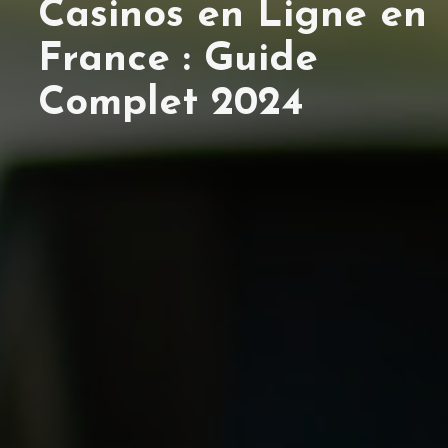
Casinos en Ligne en
France : Guide
Complet 2024