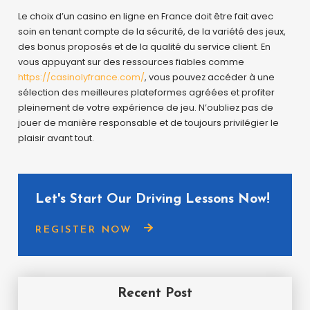
Le choix d’un casino en ligne en France doit être fait avec
soin en tenant compte de la sécurité, de la variété des jeux,
des bonus proposés et de la qualité du service client. En
vous appuyant sur des ressources fiables comme
https://casinolyfrance.com/
, vous pouvez accéder à une
sélection des meilleures plateformes agréées et profiter
pleinement de votre expérience de jeu. N’oubliez pas de
jouer de manière responsable et de toujours privilégier le
plaisir avant tout.
Let's Start Our Driving Lessons Now!
REGISTER NOW
Recent Post