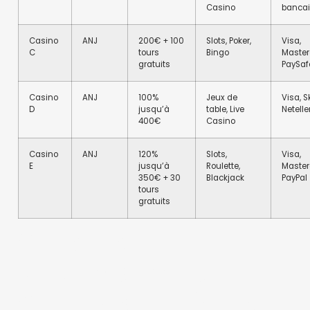
Casino
bancai
Casino
ANJ
200€ + 100
Slots, Poker,
Visa,
C
tours
Bingo
Master
gratuits
PaySaf
Casino
ANJ
100%
Jeux de
Visa, Skr
D
jusqu’à
table, Live
Netelle
400€
Casino
Casino
ANJ
120%
Slots,
Visa,
E
jusqu’à
Roulette,
Master
350€ + 30
Blackjack
PayPal
tours
gratuits
Conseils pour
Maximiser vos
Chances de Gains