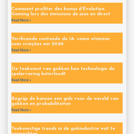
Comment profiter des bonus d’Évolution
Gaming lors des émissions de jeux en direct
Read More »
Verificando conteúdo de IA: como otimizar
suas criações em 2026
Read More »
De toekomst van gokken hoe technologie de
spelervaring beïnvloedt
Read More »
Begrijp de kansen een gids voor de wereld van
gokken en probabiliteiten
Read More »
Toekomstige trends in de gokindustrie wat te
verwachten