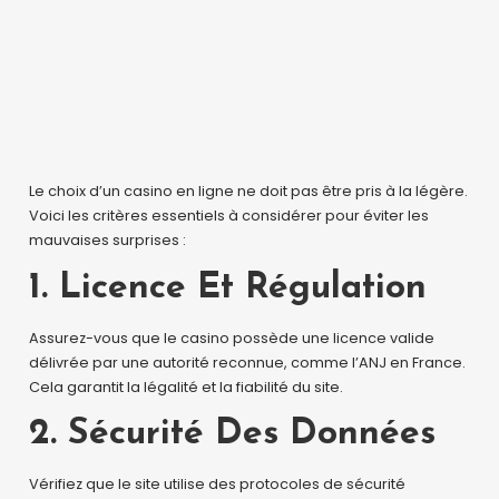
Comment Choisir un
Casino en Ligne
Fiable ?
Le choix d’un casino en ligne ne doit pas être pris à la légère.
Voici les critères essentiels à considérer pour éviter les
mauvaises surprises :
1. Licence Et Régulation
Assurez-vous que le casino possède une licence valide
délivrée par une autorité reconnue, comme l’ANJ en France.
Cela garantit la légalité et la fiabilité du site.
2. Sécurité Des Données
Vérifiez que le site utilise des protocoles de sécurité