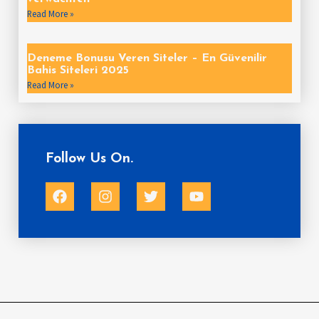
Read More »
Deneme Bonusu Veren Siteler – En Güvenilir
Bahis Siteleri 2025
Read More »
Follow Us On.