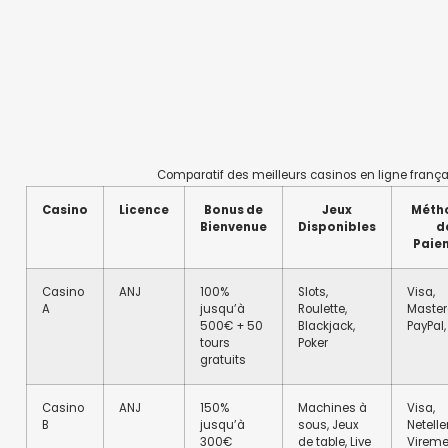
Top 5 des Casinos
en Ligne en France
en 2024
Comparatif des meilleurs casinos en ligne frança
Casino
Licence
Bonus de
Jeux
Méth
Bienvenue
Disponibles
d
Paie
Casino
ANJ
100%
Slots,
Visa,
A
jusqu’à
Roulette,
Master
500€ + 50
Blackjack,
PayPal, 
tours
Poker
gratuits
Casino
ANJ
150%
Machines à
Visa,
B
jusqu’à
sous, Jeux
Neteller
300€
de table, Live
Vireme