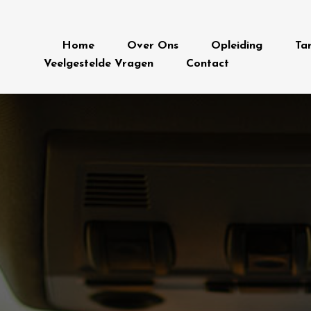
Home
Over Ons
Opleiding
Ta
Veelgestelde Vragen
Contact