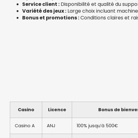
Service client :
Disponibilité et qualité du suppo
Variété des jeux :
Large choix incluant machines 
Bonus et promotions :
Conditions claires et r
Tableau com
casinos en l
en France
Casino
Licence
Bonus de bienv
Casino A
ANJ
100% jusqu’à 500€