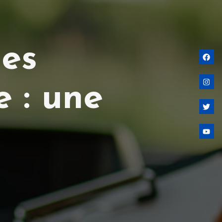
des
e : une