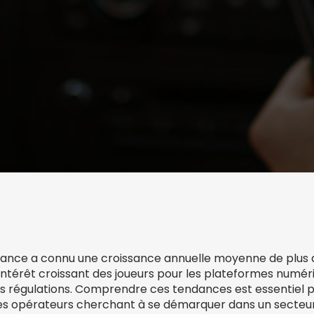
France a connu une croissance annuelle moyenne de plus 
intérêt croissant des joueurs pour les plateformes numér
es régulations. Comprendre ces tendances est essentiel p
les opérateurs cherchant à se démarquer dans un secteur