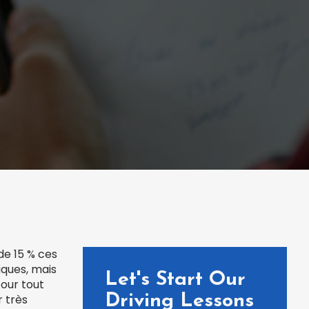
de 15 % ces
iques, mais
Let's Start Our
our tout
Driving Lessons
 très