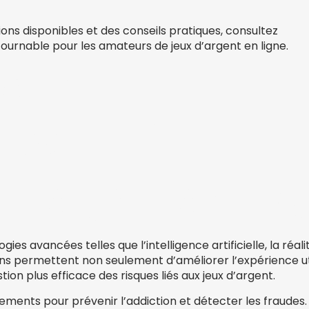
ons disponibles et des conseils pratiques, consultez
tournable pour les amateurs de jeux d’argent en ligne.
ions
ues qui
t le jeu en li
s avancées telles que l’intelligence artificielle, la réalit
ons permettent non seulement d’améliorer l’expérience uti
ion plus efficace des risques liés aux jeux d’argent.
ents pour prévenir l’addiction et détecter les fraudes.