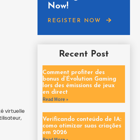
Now!
REGISTER NOW
Recent Post
Comment profiter des
bonus d’Évolution Gaming
gne
lors des émissions de jeux
en direct
Read More »
é virtuelle
lisateur,
Verificando conteúdo de IA:
como otimizar suas criações
em 2026
Read More »