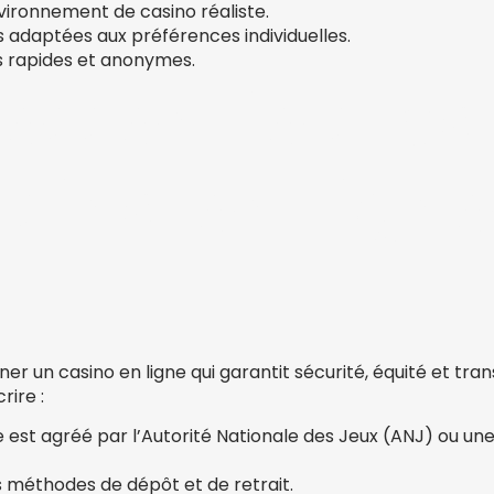
ironnement de casino réaliste.
adaptées aux préférences individuelles.
ns rapides et anonymes.
 essentiels po
asino en lign
onner un casino en ligne qui garantit sécurité, équité et tr
rire :
 est agréé par l’Autorité Nationale des Jeux (ANJ) ou un
s méthodes de dépôt et de retrait.