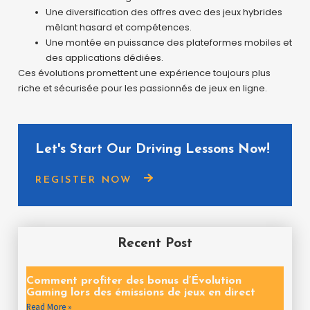
Une diversification des offres avec des jeux hybrides
mêlant hasard et compétences.
Une montée en puissance des plateformes mobiles et
des applications dédiées.
Ces évolutions promettent une expérience toujours plus
riche et sécurisée pour les passionnés de jeux en ligne.
Let's Start Our Driving Lessons Now!
REGISTER NOW
Recent Post
Comment profiter des bonus d’Évolution
Gaming lors des émissions de jeux en direct
Read More »