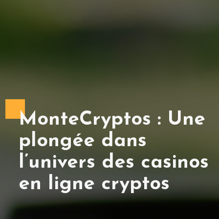
MonteCryptos : Une
plongée dans
l’univers des casinos
en ligne cryptos