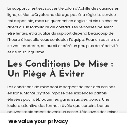
Le support client est souvent le talon d’Achille des casinos en
ligne, et MonteCryptos ne déroge pas à la règle. Le service
est disponible, mais uniquement en anglais et via un chat en
direct ou un formulaire de contact. Les réponses peuvent
être lentes, et la qualité du support dépend beaucoup de
l’heure à laquelle vous contactez l’équipe. Pour un casino qui
se veut moderne, on aurait espéré un peu plus de réactivité
et de multilinguisme.
Les Conditions De Mise :
Un Piège À Éviter
Les conditions de mise sont le serpent de mer des casinos
en ligne. MonteCryptos impose des exigences parfois
élevées pour débloquer les gains issus des bonus. Une
lecture attentive des termes révèle que certains bonus
peuvent rapidement devenir un casse-tête, avec des mises
à effectuer en plusieurs dizaines de fois le montant initial.
We value your privacy
Pour les joueurs qui aiment jouer malin, c’est un signal