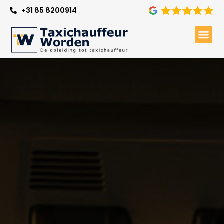
+31 85 8200914
Veelgestelde Vragen