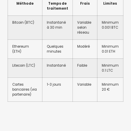
Méthode
Temps de
Frais
Limites
traitement
Bitcoin (BTC)
Instantané
Variable
Minimum
à 30 min
selon
0.001 BTC
réseau
Ethereum
Quelques
Modéré
Minimum
(ETH)
minutes
0.01 ETH
Litecoin (LTC)
Instantané
Faible
Minimum
0.1 LTC
Cartes
1-3 jours
Variable
Minimum
bancaires (via
20 €
partenaire)
Le service client : un
vrai casse-tête ?