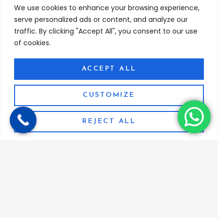
d’alarme à ne pas ignorer.
We use cookies to enhance your browsing experience,
serve personalized ads or content, and analyze our
Conclusion :
traffic. By clicking "Accept All", you consent to our use
of cookies.
MonteCryptos, entre
innovation et
ACCEPT ALL
prudence
CUSTOMIZE
MonteCryptos propose une expérience qui sort des sentiers
REJECT ALL
battus, mêlant l’univers du jeu en ligne à la technologie
blockchain. Cette approche séduit par son côté avant-
gardiste, mais elle n’est pas sans zones d’ombre. La
transparence promise n’est pas toujours au rendez-vous, et
certains aspects pratiques comme le service client ou les
conditions de mise méritent une vigilance accrue.
En résumé, MonteCryptos peut convenir aux joueurs curieux
de tester les cryptomonnaies dans un cadre ludique, mais