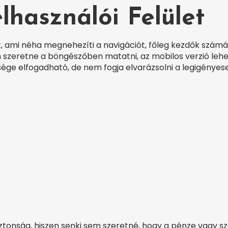
lhasználói Felület
t, ami néha megnehezíti a navigációt, főleg kezdők számá
m szeretne a böngészőben matatni, az mobilos verzió lehe
ősége elfogadható, de nem fogja elvarázsolni a legigénye
s
lat: a
ajló harc
iztonság, hiszen senki sem szeretné, hogy a pénze vagy 