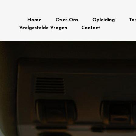
Home
Over Ons
Opleiding
Ta
Veelgestelde Vragen
Contact