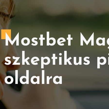
Mostbet Mag
szkeptikus p
oldalra