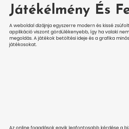
Játékélmény És Fe
A weboldal dizájnja egyszerre modern és kissé zsúfol
applikáció viszont gördülékenyebb, így ha valaki ne
megoldás. A játékok betöltési ideje és a grafika min
játékosokat.
Biztonság é
ügyfélszolgá
háttérben z
Az online fogadások egyik legfontosabb kérdése a b