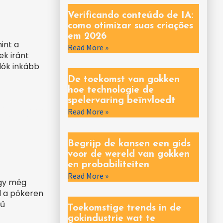
Verificando conteúdo de IA:
como otimizar suas criações
em 2026
int a
Read More »
ek iránt
dók inkább
De toekomst van gokken
hoe technologie de
cse
spelervaring beïnvloedt
Read More »
Begrijp de kansen een gids
voor de wereld van gokken
en probabiliteiten
Read More »
agy még
l a pókeren
jű
Toekomstige trends in de
gokindustrie wat te