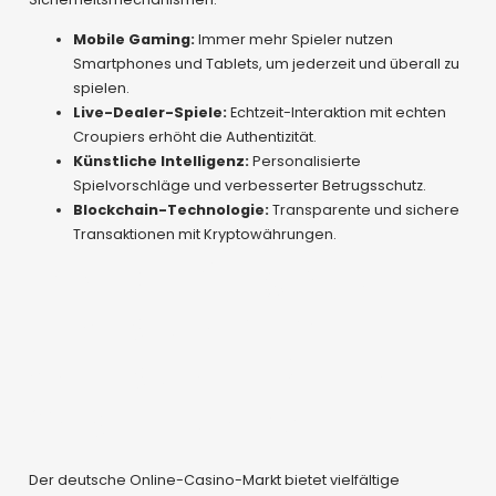
Mobile Gaming:
Immer mehr Spieler nutzen
Smartphones und Tablets, um jederzeit und überall zu
spielen.
Live-Dealer-Spiele:
Echtzeit-Interaktion mit echten
Croupiers erhöht die Authentizität.
Künstliche Intelligenz:
Personalisierte
Spielvorschläge und verbesserter Betrugsschutz.
Blockchain-Technologie:
Transparente und sichere
Transaktionen mit Kryptowährungen.
Fazit: Erfolgreich
und sicher im
deutschen Online-
Casino-Markt
Der deutsche Online-Casino-Markt bietet vielfältige