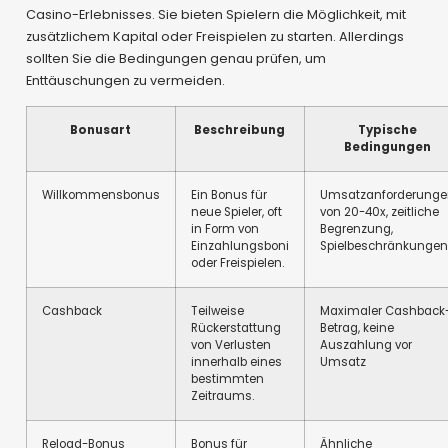
Casino-Erlebnisses. Sie bieten Spielern die Möglichkeit, mit
zusätzlichem Kapital oder Freispielen zu starten. Allerdings
sollten Sie die Bedingungen genau prüfen, um
Enttäuschungen zu vermeiden.
Bonusart
Beschreibung
Typische
Bedingungen
Willkommensbonus
Ein Bonus für
Umsatzanforderunge
neue Spieler, oft
von 20-40x, zeitliche
in Form von
Begrenzung,
Einzahlungsboni
Spielbeschränkungen
oder Freispielen.
Cashback
Teilweise
Maximaler Cashback
Rückerstattung
Betrag, keine
von Verlusten
Auszahlung vor
innerhalb eines
Umsatz
bestimmten
Zeitraums.
Reload-Bonus
Bonus für
Ähnliche