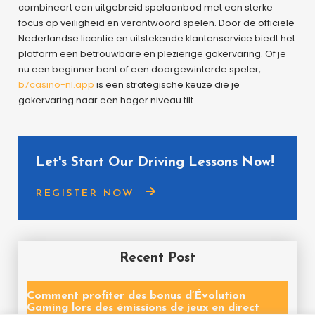
combineert een uitgebreid spelaanbod met een sterke
focus op veiligheid en verantwoord spelen. Door de officiële
Nederlandse licentie en uitstekende klantenservice biedt het
platform een betrouwbare en plezierige gokervaring. Of je
nu een beginner bent of een doorgewinterde speler,
b7casino-nl.app
is een strategische keuze die je
gokervaring naar een hoger niveau tilt.
Let's Start Our Driving Lessons Now!
REGISTER NOW
Recent Post
Comment profiter des bonus d’Évolution
Gaming lors des émissions de jeux en direct