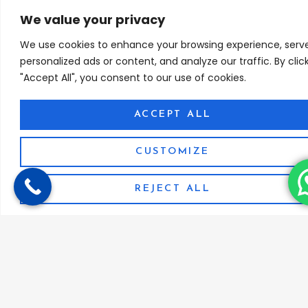
Read More »
We value your privacy
We use cookies to enhance your browsing experience, serv
Verificando conteúdo de IA: como otimizar
personalized ads or content, and analyze our traffic. By clic
suas criações em 2026
Read More »
"Accept All", you consent to our use of cookies.
ACCEPT ALL
De toekomst van gokken hoe technologie de
spelervaring beïnvloedt
Read More »
CUSTOMIZE
Begrijp de kansen een gids voor de wereld van
REJECT ALL
gokken en probabiliteiten
Read More »
Toekomstige trends in de gokindustrie wat te
verwachten
Read More »