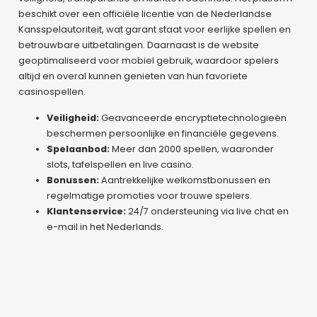
beschikt over een officiële licentie van de Nederlandse
Kansspelautoriteit, wat garant staat voor eerlijke spellen en
betrouwbare uitbetalingen. Daarnaast is de website
geoptimaliseerd voor mobiel gebruik, waardoor spelers
altijd en overal kunnen genieten van hun favoriete
casinospellen.
Veiligheid:
Geavanceerde encryptietechnologieën
beschermen persoonlijke en financiële gegevens.
Spelaanbod:
Meer dan 2000 spellen, waaronder
slots, tafelspellen en live casino.
Bonussen:
Aantrekkelijke welkomstbonussen en
regelmatige promoties voor trouwe spelers.
Klantenservice:
24/7 ondersteuning via live chat en
e-mail in het Nederlands.
Praktische Inzichten
voor Spelers: Hoe