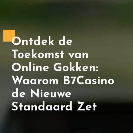
Ontdek de
Toekomst van
Online Gokken:
Waarom B7Casino
de Nieuwe
Standaard Zet