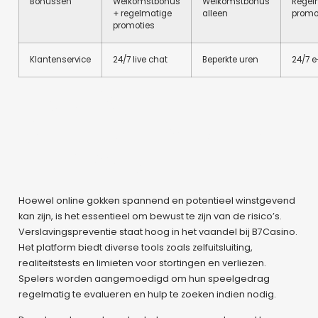
Bonussen
Welkomstbonus
Welkomstbonus
Regel
+ regelmatige
alleen
promo
promoties
Klantenservice
24/7 live chat
Beperkte uren
24/7 e
Risico’s en
Verantwoord Spelen
bij B7Casino
Hoewel online gokken spannend en potentieel winstgevend
kan zijn, is het essentieel om bewust te zijn van de risico’s.
Verslavingspreventie staat hoog in het vaandel bij B7Casino.
Het platform biedt diverse tools zoals zelfuitsluiting,
realiteitstests en limieten voor stortingen en verliezen.
Spelers worden aangemoedigd om hun speelgedrag
regelmatig te evalueren en hulp te zoeken indien nodig.