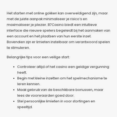
Begin Je Veilig?
Het starten met online gokken kan overweldigend zijn, maar
met de juiste aanpak minimaliseer je risico’s en
maximaliseer je plezier. B7Casino biedt een intuïtieve
interface die nieuwe spelers begeleidt bij het aanmaken van
een account en het plaatsen van hun eerste inzet.
Bovendien zijn er limieten instelbaar om verantwoord spelen
te stimuleren.
Belangrijke tips voor een veilige start:
Controleer altijd of het casino een geldige vergunning
heeft.
Begin met kleine inzetten om het spelmechanisme te
leren kennen.
Maak gebruik van de beschikbare bonussen, maar
lees de voorwaarden goed door.
Stel persoonlijke limieten in voor stortingen en
speeltijd.