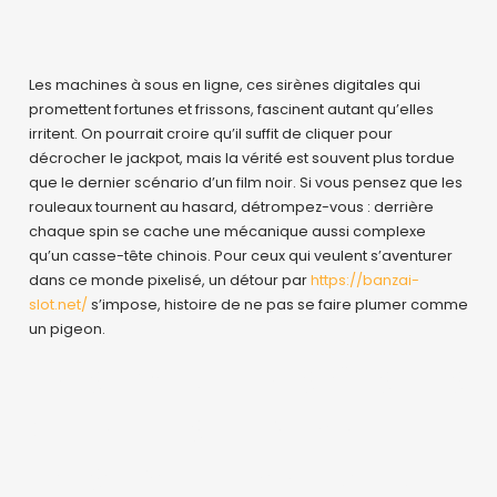
Les machines à sous en ligne, ces sirènes digitales qui
promettent fortunes et frissons, fascinent autant qu’elles
irritent. On pourrait croire qu’il suffit de cliquer pour
décrocher le jackpot, mais la vérité est souvent plus tordue
que le dernier scénario d’un film noir. Si vous pensez que les
rouleaux tournent au hasard, détrompez-vous : derrière
chaque spin se cache une mécanique aussi complexe
qu’un casse-tête chinois. Pour ceux qui veulent s’aventurer
dans ce monde pixelisé, un détour par
https://banzai-
slot.net/
s’impose, histoire de ne pas se faire plumer comme
un pigeon.
Les machines à sous
: une histoire de
hasard ou de calcul