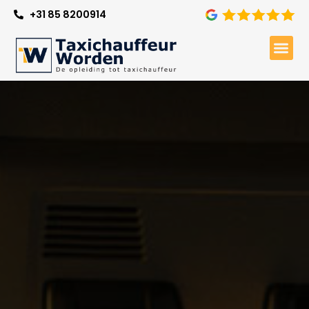
+31 85 8200914
Veelgestelde Vragen