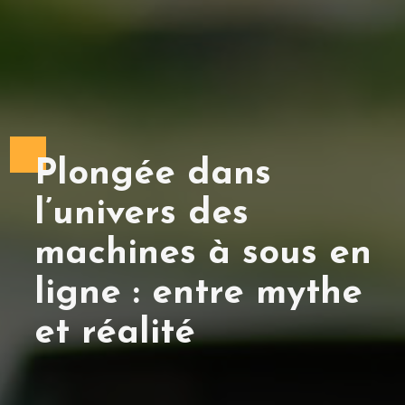
Plongée dans
l’univers des
machines à sous en
ligne : entre mythe
et réalité