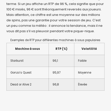
terme. Si un jeu affiche un RTP de 96 %, cela signifie que pour
100 € misés, 96 € sont théoriquement reversés aux joueurs.
Mais attention, ce chiffre est une moyenne sur des millions
de spins, pas une garantie pour votre session de jeu. C’est
un peu comme la météo : il annonce la tendance, mais il ne
vous dit pas s’il va pleuvoir pendant votre pique-nique.
Exemples de RTP pour différentes machines à sous populaires
Machine à sous
RTP (%)
Volatilité
Starburst
96,1
Faible
Gonzo’s Quest
95,97
Moyenne
Dead or Alive 2
96,8
Élevée
Volatilité : le
facteur qui fait