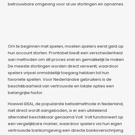
betrouwbare omgeving voor al uw stortingen en opnames.
Stortingsmethoden
bij Prontobet
Om te beginnen met spelen, moeten spelers eerst geld op
hun account storten. Prontobet biedt een verscheidenheid
aan methoden om dit proces snel en gemakkelijk te maken.
De meeste stortingen worden direct verwerkt, waardoor
spelers vrijwel onmiddellijk toegang hebben tot hun
favoriete spellen. Voor Nederlandse gebruikers is de
beschikbaarheid van vertrouwde en lokale opties een
belangrijke factor.
Hoewel iDEAL, de populairste betaalmethode in Nederland,
niet direct wordt aangeboden, is er een uitstekend
alternatief beschikbaar genaamd Volt. Volt functioneert op
een vergelijkbare manier, waardoor spelers via hun eigen
vertrouwde bankomgeving een directe bankoverschrijving