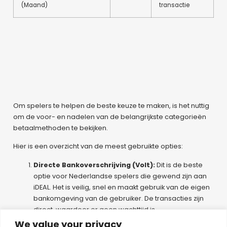
(Maand)
transactie
Populaire
Betaalopties Nader
Bekeken
Om spelers te helpen de beste keuze te maken, is het nuttig
om de voor- en nadelen van de belangrijkste categorieën
betaalmethoden te bekijken.
Hier is een overzicht van de meest gebruikte opties:
Directe Bankoverschrijving (Volt):
Dit is de beste
optie voor Nederlandse spelers die gewend zijn aan
iDEAL. Het is veilig, snel en maakt gebruik van de eigen
bankomgeving van de gebruiker. De transacties zijn
direct, waardoor er geen wachttijd is.
Creditcards (Visa/Mastercard):
Een wereldwijd
We value your privacy