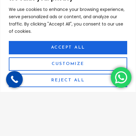
geaccepteerde en betrouwbare methode. Stortingen
We use cookies to enhance your browsing experience,
zijn onmiddellijk en de beveiligingsprotocollen van de
serve personalized ads or content, and analyze our
kaartuitgevers bieden een extra laag bescherming.
E-Wallets (MiFinity/Jeton):
Deze digitale
traffic. By clicking "Accept All", you consent to our use
portemonnees staan bekend om hun snelheid, zowel
of cookies.
bij stortingen als opnames (na verwerking). Ze
fungeren als een tussenpersoon tussen de bank en
ACCEPT ALL
het casino, wat voor sommige gebruikers een extra
gevoel van privacy geeft.
Cryptocurrencies:
Voor de tech-savvy speler bieden
CUSTOMIZE
cryptocurrencies een hoge mate van anonimiteit en
vaak snellere transactietijden, vooral bij opnames. Het
REJECT ALL
is een moderne en steeds populairder wordende
optie.
Elke betaalmethode heeft zijn eigen unieke eigenschappen.
De keuze hangt af van persoonlijke voorkeuren met
betrekking tot snelheid, gemak, en privacy.
Categorie
Voordelen
Nadelen