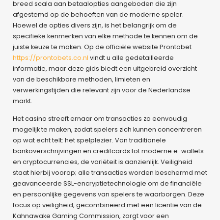
breed scala aan betaalopties aangeboden die zijn
afgestemd op de behoeften van de moderne speler.
Hoewel de opties divers zijn, is het belangrijk om de
specifieke kenmerken van elke methode te kennen om de
juiste keuze te maken. Op de officiële website Prontobet
https://prontobets.co.nl
vindt u alle gedetailleerde
informatie, maar deze gids biedt een uitgebreid overzicht
van de beschikbare methoden, limieten en
verwerkingstijden die relevant zijn voor de Nederlandse
markt.
Het casino streeft ernaar om transacties zo eenvoudig
mogelijk te maken, zodat spelers zich kunnen concentreren
op wat echt telt: het spelplezier. Van traditionele
bankoverschrijvingen en creditcards tot moderne e-wallets
en cryptocurrencies, de variëteit is aanzienlijk. Veiligheid
staat hierbij voorop; alle transacties worden beschermd met
geavanceerde SSL-encryptietechnologie om de financiële
en persoonlijke gegevens van spelers te waarborgen. Deze
focus op veiligheid, gecombineerd met een licentie van de
Kahnawake Gaming Commission, zorgt voor een