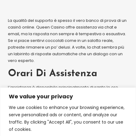
Castello?
La qualità del supporto è spesso il vero banco di prova di un
casinò online. Queen Casino offre assistenza via chat e
email, ma la risposta non sempre è tempestiva o esaustiva.
Se vi piace sentirvi coccolati come in un salotto reale,
potreste rimanere un po’ delusi. A volte, la chat sembra più
un labirinto di risposte automatiche che un dialogo con un
vero esperto.
Orari Di Assistenza
L’assistenza è disponibile principalmente durante le ore
lavorative europee, il che può essere un problema per chi
We value your privacy
gioca in orari notturni o nei weekend. Un piccolo dettaglio
We use cookies to enhance your browsing experience,
che può fare la differenza tra una serata piacevole e una di
frustrazione.
serve personalized ads or content, and analyze our
traffic. By clicking "Accept All", you consent to our use
Conclusioni: Vale la
of cookies.