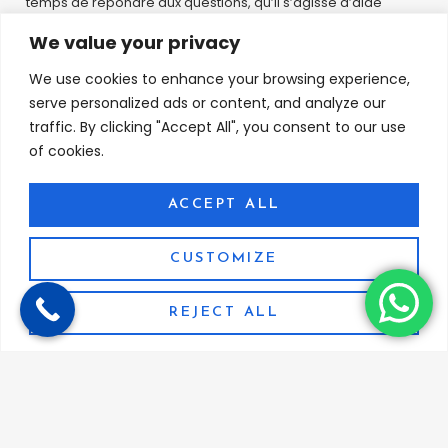
temps de répondre aux questions, qu’il s’agisse d’aide
technique, de conseils sur les jeux ou de gestion des
We value your privacy
comptes.
We use cookies to enhance your browsing experience,
Pourquoi Choisir Space
serve personalized ads or content, and analyze our
Fortuna ?
traffic. By clicking "Accept All", you consent to our use
of cookies.
Une interface moderne et facile à utiliser
Une offre de jeux variée et de qualité
ACCEPT ALL
Des bonus attractifs et transparents
Une sécurité renforcée pour les joueurs
Un support client disponible et efficace
CUSTOMIZE
En résumé, Space Fortuna s’impose comme une plateforme
fiable et innovante, parfaitement adaptée aux attentes des
REJECT ALL
joueurs français. Que vous soyez un amateur de machines à
sous ou un passionné de jeux en direct, vous y trouverez une
expérience de jeu immersive et sécurisée.