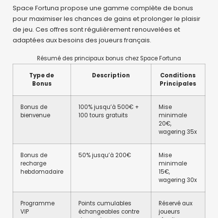
Space Fortuna propose une gamme complète de bonus
pour maximiser les chances de gains et prolonger le plaisir
de jeu. Ces offres sont régulièrement renouvelées et
adaptées aux besoins des joueurs français.
Résumé des principaux bonus chez Space Fortuna
Type de
Description
Conditions
Bonus
Principales
Bonus de
100% jusqu’à 500€ +
Mise
bienvenue
100 tours gratuits
minimale
20€,
wagering 35x
Bonus de
50% jusqu’à 200€
Mise
recharge
minimale
hebdomadaire
15€,
wagering 30x
Programme
Points cumulables
Réservé aux
VIP
échangeables contre
joueurs