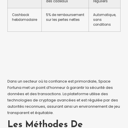
des cadeaux
réguliers
Cashback
5% de remboursement
Automatique,
hebdomadaire
sur les pertes nettes
sans
conditions
Sécurité et Fiabilité
: Une Priorité
Absolue
Dans un secteur où la confiance est primordiale, Space
Fortuna met un point d’honneur à garantir la sécurité des
données et des transactions. La plateforme utilise des
technologies de cryptage avancées et est régulée par des
autorités reconnues, assurant ainsi un environnement de jeu
transparent et équitable.
Les Méthodes De