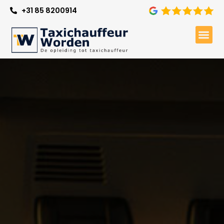
+31 85 8200914
Veelgestelde Vragen