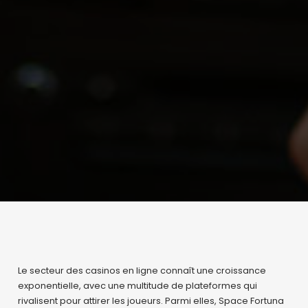
Le secteur des casinos en ligne connaît une croissance
exponentielle, avec une multitude de plateformes qui
rivalisent pour attirer les joueurs. Parmi elles, Space Fortuna