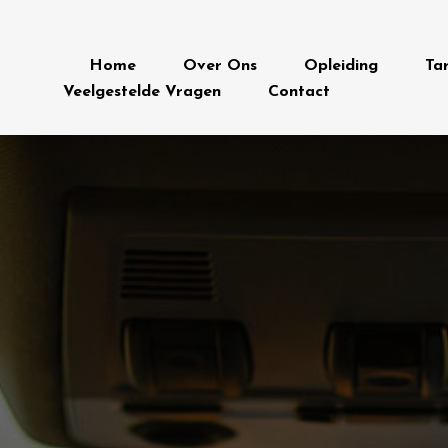
Home
Over Ons
Opleiding
Ta
Veelgestelde Vragen
Contact