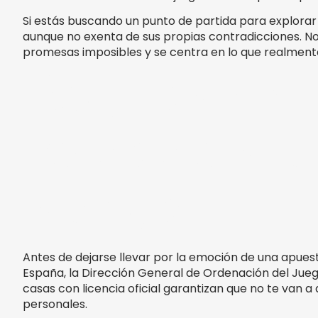
Si estás buscando un punto de partida para explorar
aunque no exenta de sus propias contradicciones. N
promesas imposibles y se centra en lo que realmente
Regulación 
verdadero a
manga
Antes de dejarse llevar por la emoción de una apuest
España, la Dirección General de Ordenación del Jueg
casas con licencia oficial garantizan que no te van a
personales.