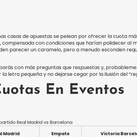
as casas de apuestas se pelean por ofrecer la cuota más
ones, compensada con condiciones que harían palidecer al 
eden parecer un caramelo, pero a menudo esconden requi
 acabarás con más preguntas que respuestas y, probableme
a letra pequeña y no dejarse cegar por la ilusión del “rega
uotas En Eventos
partido Real Madrid vs Barcelona
al Madrid
Empate
Victoria Barce