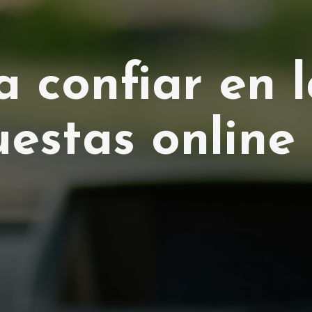
a confiar en l
estas online