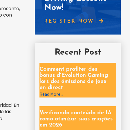
Now!
eresante,
o con
REGISTER NOW
el
Recent Post
Comment profiter des
bonus d’Évolution Gaming
lors des émissions de jeux
en direct
Read More »
ridad. En
o las
Verificando conteúdo de IA:
os
como otimizar suas criações
em 2026