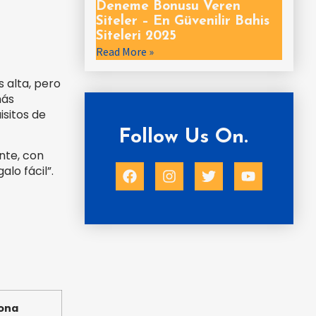
Deneme Bonusu Veren
Siteler – En Güvenilir Bahis
Siteleri 2025
Read More »
 alta, pero
más
sitos de
Follow Us On.
nte, con
lo fácil”.
lona