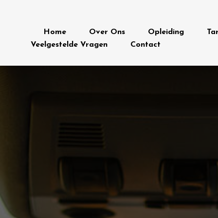
Home
Over Ons
Opleiding
Ta
Veelgestelde Vragen
Contact