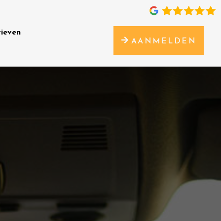
rieven
AANMELDEN