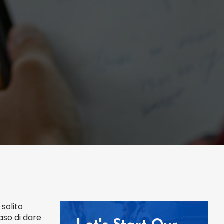
 solito
caso di dare