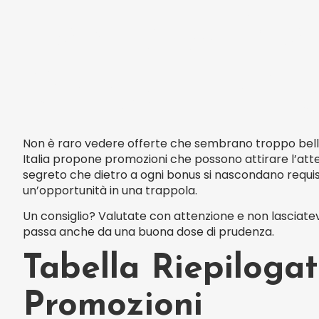
Bonus e Pro
Opportunità
Non è raro vedere offerte che sembrano troppo belle
Italia propone promozioni che possono attirare l’at
segreto che dietro a ogni bonus si nascondano requi
un’opportunità in una trappola.
Un consiglio? Valutate con attenzione e non lasciate
passa anche da una buona dose di prudenza.
Tabella Riepilogat
Promozioni