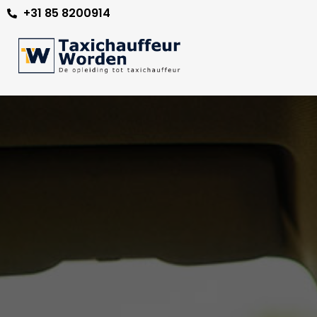
+31 85 8200914