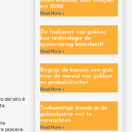
como otimizar suas criações
em 2026
Read More »
De toekomst van gokken
hoe technologie de
spelervaring beïnvloedt
Read More »
Begrijp de kansen een gids
à
voor de wereld van gokken
en probabiliteiten
Read More »
a del sito è
te.
Toekomstige trends in de
gokindustrie wat te
verwachten
nte
Read More »
re piacere.