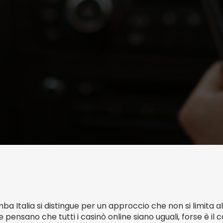
a Italia si distingue per un approccio che non si limita al
 pensano che tutti i casinò online siano uguali, forse è il 