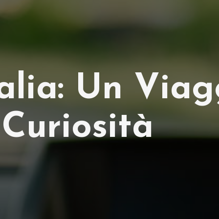
lia: Un Viag
 Curiosità