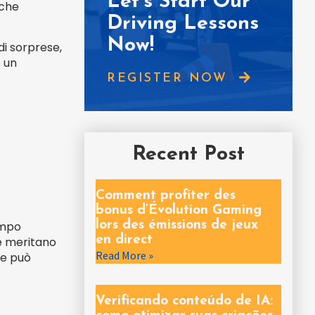
Let's Start Our
 che
Driving Lessons
Now!
di sorprese,
è un
REGISTER NOW
he
Recent Post
Comment profiter des
bonus d’Évolution Gaming
lors des émissions de jeux
empo
en direct
he meritano
Read More »
he può
Verificando conteúdo de IA: