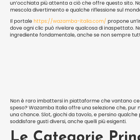
un’occhiata più attenta a ciò che offre questo sito. N
mescola divertimento e qualche riflessione sul mondo
Il portale
https://wazamba-italia.com/
propone un’in
dove ogni clic può rivelare qualcosa di inaspettato. N
ingrediente fondamentale, anche se non sempre tutto
Un Catalogo
Non Fa Sol
Non è raro imbattersi in piattaforme che vantano cent
speso? Wazamba Italia offre una selezione che, pur n
una chance. Slot, giochi da tavolo, e persino qualc
soddisfare gusti diversi, anche quelli più esigenti.
Le Categorie Princ