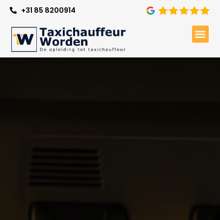
+31 85 8200914
Veelgestelde Vragen