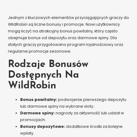
szanse?
Jednym z kluczowych elementów przyciągających graczy do
WildRobin są liczne bonusy i promocje. Nowi użytkownicy
mogą liczyć na atrakcyjny bonus powitalny, który często
obejmuje bonus od depozytu oraz darmowe spiny. Dla
stałych graczy przygotowano program lojalnościowy oraz
regularne promocje sezonowe.
Rodzaje Bonusów
Dostępnych Na
WildRobin
Bonus powitalny:
podwojenie pierwszego depozytu
lub darmowe spiny na wybrane sloty.
Darmowe spiny:
nagrody za aktywność lub udział w
promocjach.
Bonusy depozytowe:
dodatkowe środki za kolejne
wpłaty.