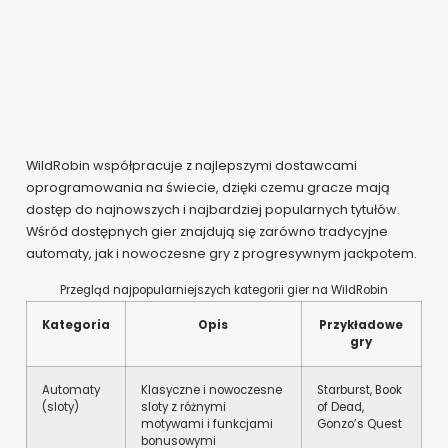
Oferta gier
dostępnych na
WildRobin
WildRobin współpracuje z najlepszymi dostawcami
oprogramowania na świecie, dzięki czemu gracze mają
dostęp do najnowszych i najbardziej popularnych tytułów.
Wśród dostępnych gier znajdują się zarówno tradycyjne
automaty, jak i nowoczesne gry z progresywnym jackpotem.
Przegląd najpopularniejszych kategorii gier na WildRobin
Kategoria
Opis
Przykładowe
gry
Automaty
Klasyczne i nowoczesne
Starburst, Book
(sloty)
sloty z różnymi
of Dead,
motywami i funkcjami
Gonzo’s Quest
bonusowymi