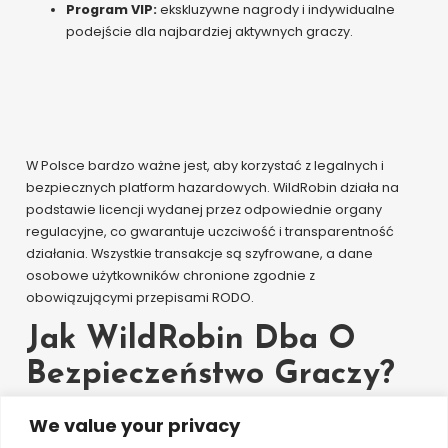
Program VIP:
ekskluzywne nagrody i indywidualne
podejście dla najbardziej aktywnych graczy.
Bezpieczeństwo i
legalność WildRobin
W Polsce bardzo ważne jest, aby korzystać z legalnych i
bezpiecznych platform hazardowych. WildRobin działa na
podstawie licencji wydanej przez odpowiednie organy
regulacyjne, co gwarantuje uczciwość i transparentność
działania. Wszystkie transakcje są szyfrowane, a dane
osobowe użytkowników chronione zgodnie z
obowiązującymi przepisami RODO.
Jak WildRobin Dba O
Bezpieczeństwo Graczy?
Stosowanie certyfikatów SSL do zabezpieczenia
We value your privacy
danych.