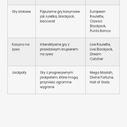
Gry stołowe
Popularne gry kasynowe
European
jak ruletka, blackjack,
Roulette,
baccarat
Classic
Blackjack,
Punto Banco
Kasyno na
Interaktywne gry z
Live Roulette,
żywo
prawdziwym krupierem
Live Blackjack,
na żywo
Dream
Catcher
Jackpoty
Gry z progresywnym
Mega Moolah,
jackpotem, które mogą
Divine Fortune,
przynieść ogromne
Hall of Gods
wygrane
Bonusy i promocje –
jak zwiększyć swoje