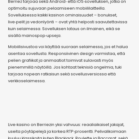
Berriez tarjoaa sekä Android‑ että iOS‑sovelluksen, jotka on
optimoitu sujuvaan pelaamiseen mobiililaitteilla.
Sovelluksessa kaikki kasinon ominaisuudet – bonukset,
live‑pelit ja vedonlyönti – ovat yhtä helposti saavutettavissa
kuin selaimessa. Sovelluksen lataus on ilmainen, eikä se
sisällä mainospop‑upseja.
Mobiilisivustoa voi käyttää suoraan selaimessa, jos et halua
asentaa sovellusta. Responsiivinen design varmistaa, että
pelien grafiikat ja animaatiot toimivat sulavasti myös
pienemmillä näytöillä. Jos kohtaat teknisiä ongelmia, tuki
tarjoaa nopean ratkaisun sekä sovellusversiossa että
verkkoselaimessa.
Live‑kasino ja
pelivalikoima
Live‑kasino on Berriezin yksi vahvuus: reaaliaikaiset jakajat,
useita pöytäpelejä ja korkea RTP‑prosentti. Pelivalikoimaan
kuuluu klassikoita kuten Blackjack, Roulette ja Baccarat, sekä