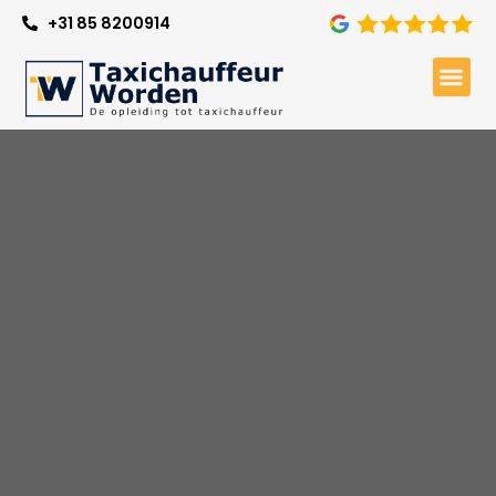
+31 85 8200914
Veelgestelde Vragen