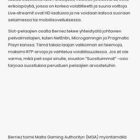
erikoispöytiä, joissa on korkea volatiliteetti ja suuria voittoja.
Live‑streamit ovat HD‑laatuisia ja ne voidaan katsoa suoraan
selaimessa tai mobiilisovelluksessa.
Slot-pelaajien osalta Berriez tekee yhteistyötä johtavien
pelivalmistajien, kuten NetEntin, Microgamingin ja Pragmatic
Playn kanssa. Tämä takaa laajan valikoiman eri teemoja,
maksimi‑RTP‑arvoja ja vaihtelua volatiilisuudessa. Jos et ole
varma, mikä peli sopii sinulle, sivuston “Suosituimmat” -osio
tarjoaa suosituksia perustuen pelaajien arvosteluihin.
Turvallisuus,
lisenssit ja
vastuullinen
pelaaminen
Berriez toimii Malta Gaming Authorityn (MGA) myöntämällä