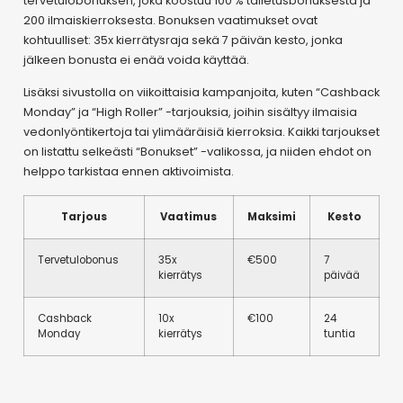
tervetulobonuksen, joka koostuu 100 % talletusbonuksesta ja
200 ilmaiskierroksesta. Bonuksen vaatimukset ovat
kohtuulliset: 35x kierrätysraja sekä 7 päivän kesto, jonka
jälkeen bonusta ei enää voida käyttää.
Lisäksi sivustolla on viikoittaisia kampanjoita, kuten “Cashback
Monday” ja “High Roller” -tarjouksia, joihin sisältyy ilmaisia
vedonlyöntikertoja tai ylimääräisiä kierroksia. Kaikki tarjoukset
on listattu selkeästi “Bonukset” -valikossa, ja niiden ehdot on
helppo tarkistaa ennen aktivoimista.
Tarjous
Vaatimus
Maksimi
Kesto
Tervetulobonus
35x
€500
7
kierrätys
päivää
Cashback
10x
€100
24
Monday
kierrätys
tuntia
Maksutavat ja