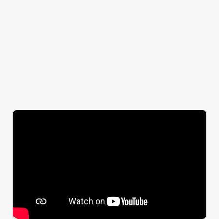
suomalaisille
pelaajille
Rekisteröityminen ja
tilin avaus