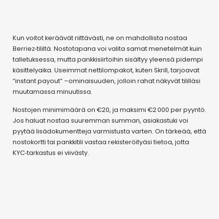
nopeus
Kun voitot keräävät riittävästi, ne on mahdollista nostaa
Berriez‑tililtä. Nostotapana voi valita samat menetelmät kuin
talletuksessa, mutta pankkisiirtoihin sisältyy yleensä pidempi
käsittelyaika. Useimmat nettilompakot, kuten Skrill, tarjoavat
“instant payout” –ominaisuuden, jolloin rahat näkyvät tililläsi
muutamassa minuutissa.
Nostojen minimimäärä on €20, ja maksimi €2 000 per pyyntö.
Jos haluat nostaa suuremman summan, asiakastuki voi
pyytää lisädokumentteja varmistusta varten. On tärkeää, että
nostokortti tai pankkitili vastaa rekisteröityäsi tietoa, jotta
KYC‑tarkastus ei viivästy.
Mobiilisovellus ja
mobiilikokemus