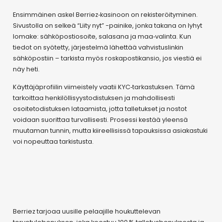
Ensimmäinen askel Berriez‑kasinoon on rekisteröityminen.
Sivustolla on selkeä “Liity nyt” -painike, jonka takana on lyhyt
lomake: sähköpostiosoite, salasana ja maa‑valinta. Kun
tiedot on syötetty, järjestelmä lähettää vahvistuslinkin
sähköpostiin – tarkista myös roskapostikansio, jos viestiä ei
näy heti.
Käyttäjäprofiilin viimeistely vaatii KYC‑tarkastuksen. Tämä
tarkoittaa henkilöllisyystodistuksen ja mahdollisesti
osoitetodistuksen lataamista, jotta talletukset ja nostot
voidaan suorittaa turvallisesti. Prosessi kestää yleensä
muutaman tunnin, mutta kiireellisissä tapauksissa asiakastuki
voi nopeuttaa tarkistusta.
Tervetulobonus ja
muut tarjoukset
Berriez tarjoaa uusille pelaajille houkuttelevan