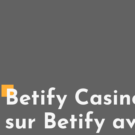
Betify Casin
sur Betify a