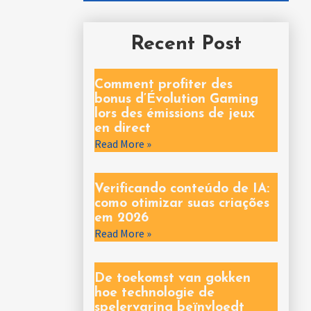
Recent Post
Comment profiter des
bonus d’Évolution Gaming
lors des émissions de jeux
en direct
Read More »
Verificando conteúdo de IA:
como otimizar suas criações
em 2026
Read More »
De toekomst van gokken
hoe technologie de
spelervaring beïnvloedt