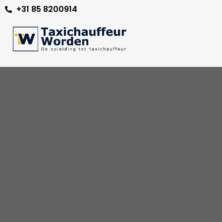
+31 85 8200914