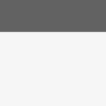
asino en
ouez sur