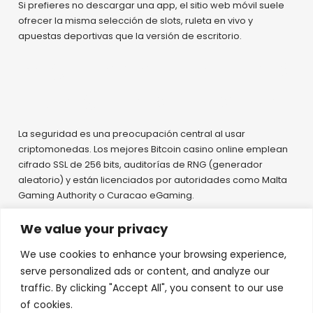
Si prefieres no descargar una app, el sitio web móvil suele
ofrecer la misma selección de slots, ruleta en vivo y
apuestas deportivas que la versión de escritorio.
Seguridad, licencias
y juego responsable
La seguridad es una preocupación central al usar
criptomonedas. Los mejores Bitcoin casino online emplean
cifrado SSL de 256 bits, auditorías de RNG (generador
aleatorio) y están licenciados por autoridades como Malta
Gaming Authority o Curacao eGaming.
Además, la mayoría incluye herramientas de juego
We value your privacy
responsable: límites de depósito, autoexclusión y acceso a
líneas de ayuda locales. Si notas algún comportamiento de
We use cookies to enhance your browsing experience,
adicción, contacta al soporte inmediatamente.
serve personalized ads or content, and analyze our
traffic. By clicking "Accept All", you consent to our use
Preguntas
of cookies.