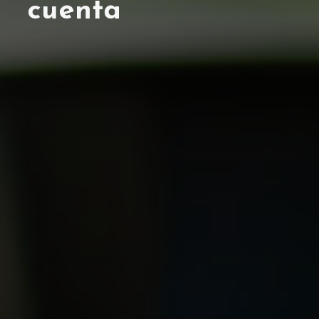
cuenta