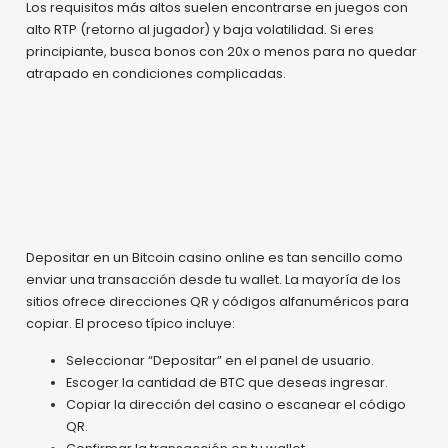
Los requisitos más altos suelen encontrarse en juegos con
alto RTP (retorno al jugador) y baja volatilidad. Si eres
principiante, busca bonos con 20x o menos para no quedar
atrapado en condiciones complicadas.
Métodos de
depósito y retiro
con Bitcoin
Depositar en un Bitcoin casino online es tan sencillo como
enviar una transacción desde tu wallet. La mayoría de los
sitios ofrece direcciones QR y códigos alfanuméricos para
copiar. El proceso típico incluye:
Seleccionar “Depositar” en el panel de usuario.
Escoger la cantidad de BTC que deseas ingresar.
Copiar la dirección del casino o escanear el código
QR.