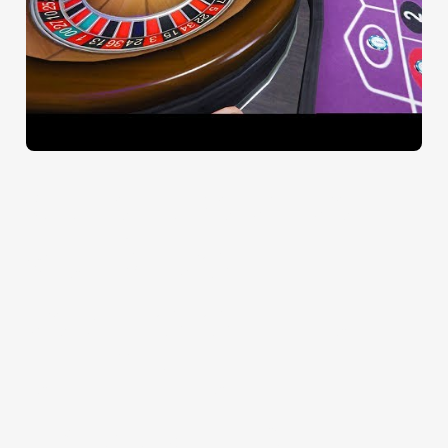
Guía práctica
de Bitcoin
casino online
en Chile
¿Qué es un Bitcoin