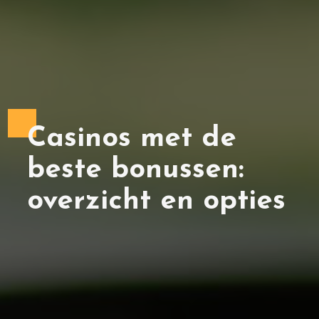
Casinos met de
beste bonussen:
overzicht en opties