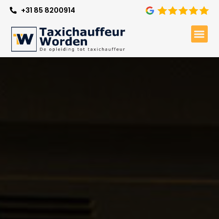
+31 85 8200914
Veelgestelde Vragen