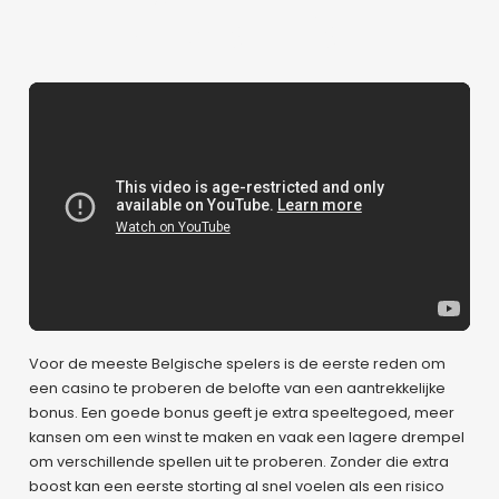
online casino’s
Voor de meeste Belgische spelers is de eerste reden om
een casino te proberen de belofte van een aantrekkelijke
bonus. Een goede bonus geeft je extra speeltegoed, meer
kansen om een winst te maken en vaak een lagere drempel
om verschillende spellen uit te proberen. Zonder die extra
boost kan een eerste storting al snel voelen als een risico