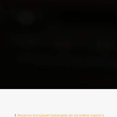
Waarom bonussen belangrijk zijn bij online casino’s