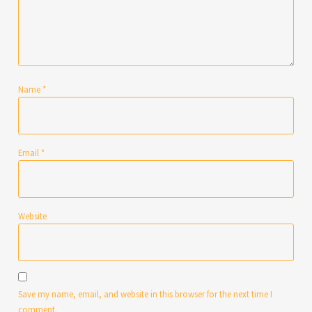
Name
*
Email
*
Website
Save my name, email, and website in this browser for the next time I
comment.