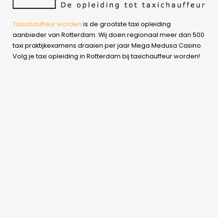
Taxichauffeur worden
is de grootste taxi opleiding
aanbieder van Rotterdam. Wij doen regionaal meer dan 500
taxi praktijkexamens draaien per jaar
Mega Medusa Casino
.
Volg je taxi opleiding in Rotterdam bij taxichauffeur worden!