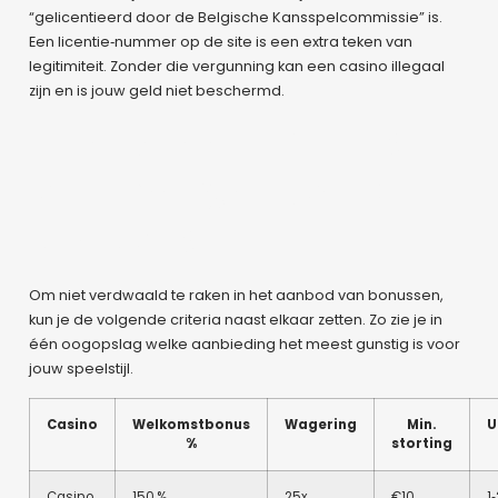
“gelicentieerd door de Belgische Kansspelcommissie” is.
Een licentie‑nummer op de site is een extra teken van
legitimiteit. Zonder die vergunning kan een casino illegaal
zijn en is jouw geld niet beschermd.
Hoe je een bonus
kunt vergelijken:
checklist
Om niet verdwaald te raken in het aanbod van bonussen,
kun je de volgende criteria naast elkaar zetten. Zo zie je in
één oogopslag welke aanbieding het meest gunstig is voor
jouw speelstijl.
Casino
Welkomstbonus
Wagering
Min.
U
%
storting
Casino
150 %
25x
€10
1