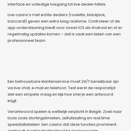
interface en volledige toegang tot live dealer‑tafels.
Live casino’s met echte dealers (roulette, blackjack,
baccarat) geven een extra laag realisme. Controleer of de
app ondersteuning biedt voor zowel iOS als Android en of er
regelmatig updates komen – dat is vaak een teken van een
professioneel team.
Klantenservice en
verantwoord spelen
Een betrouwbare klantenservice moet 24/7 bereikbaar zijn
via live chat, e‑mail en telefoon. Test eerst de responstijd:
stel een simpele vraag en kijk hoe snel je een antwoord
krijgt.
Verantwoord spelen is wettelijk verplicht in België. Zoek naar
tools zoals stortingslimieten, zelfuitsluiting en real‑time
speelstatistieken. Een casino dat deze functies prominent
aanbiedt, toont betrokkenheid bij spelerswelzijn.