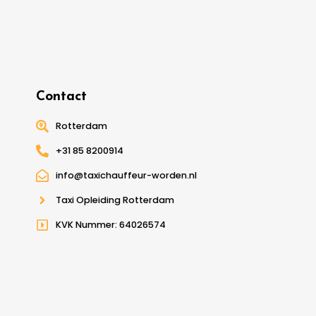
Contact
Rotterdam
+31 85 8200914
info@taxichauffeur-worden.nl
Taxi Opleiding Rotterdam
KVK Nummer: 64026574