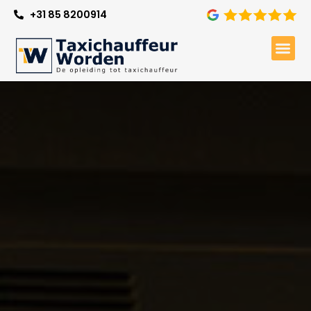
+31 85 8200914
Veelgestelde Vragen