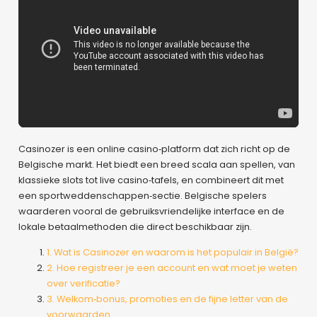
Casinozer is een online casino‑platform dat zich richt op de
Belgische markt. Het biedt een breed scala aan spellen, van
klassieke slots tot live casino‑tafels, en combineert dit met
een sportweddenschappen‑sectie. Belgische spelers
waarderen vooral de gebruiksvriendelijke interface en de
lokale betaalmethoden die direct beschikbaar zijn.
1. Wat is Casinozer en waarom is het populair in België?
2. Hoe registreer je een account en wat moet je weten
over verificatie?
3. Welkom‑bonus, promoties en de fijne letter van de
voorwaarden