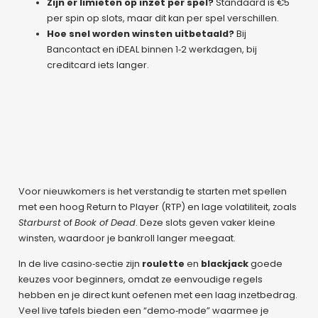
Zijn er limieten op inzet per spel?
Standaard is €5
per spin op slots, maar dit kan per spel verschillen.
Hoe snel worden winsten uitbetaald?
Bij
Bancontact en iDEAL binnen 1‑2 werkdagen, bij
creditcard iets langer.
8. Slot‑ en
live‑casino‑aanbeveli
voor beginners
Voor nieuwkomers is het verstandig te starten met spellen
met een hoog Return to Player (RTP) en lage volatiliteit, zoals
Starburst
of
Book of Dead
. Deze slots geven vaker kleine
winsten, waardoor je bankroll langer meegaat.
In de live casino‑sectie zijn
roulette
en
blackjack
goede
keuzes voor beginners, omdat ze eenvoudige regels
hebben en je direct kunt oefenen met een laag inzetbedrag.
Veel live tafels bieden een “demo‑mode” waarmee je