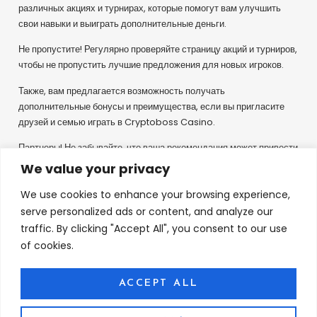
различных акциях и турнирах, которые помогут вам улучшить
свои навыки и выиграть дополнительные деньги.
Не пропустите! Регулярно проверяйте страницу акций и турниров,
чтобы не пропустить лучшие предложения для новых игроков.
Также, вам предлагается возможность получать
дополнительные бонусы и преимущества, если вы пригласите
друзей и семью играть в Cryptoboss Casino.
Партнеры! Не забывайте, что ваша рекомендация может привести
к дополнительным бонусам и преимуществам для вас и вашего
We value your privacy
друга.
We use cookies to enhance your browsing experience,
Как получить
serve personalized ads or content, and analyze our
traffic. By clicking "Accept All", you consent to our use
максимальную
of cookies.
выгоду из онлайн-
ACCEPT ALL
казино