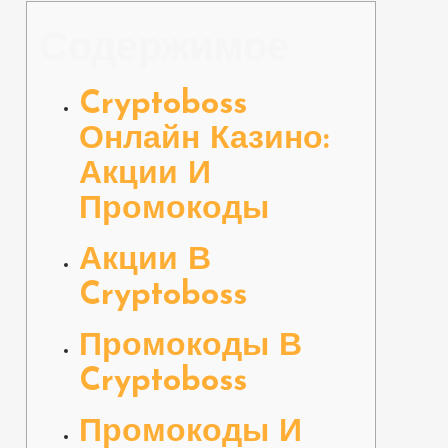
Содержимое
Cryptoboss
Онлайн Казино:
Акции И
Промокоды
Акции В
Cryptoboss
Промокоды В
Cryptoboss
Промокоды И