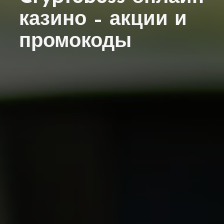
казино – акции и
промокоды