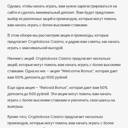
Однако, чтобы начать играть, вам нужно зарегистрироваться на
сайте и сделать минимальный депозит. Вам будет предложен
выбор из различных акций и промокодов, которые могут помочь
вам начать играть с более высокими ставками.
В этом обзоре мы рассмотрим акции и промокоды, которые
предлагает Cryptoboss Casino, и дадим вам советы, как начать
играть с максимальной выгодой.
Начнем с акций. Cryptoboss Casino предлагает несколько
акций, которые могут помочь вам начать играть с более высокими
ставками. Одна из них – акция “Welcome Bonus”, которая дает
вам 100% депозита до 1000 рублей.
Еще одна акция – “Reload Bonus”, которая дает вам 50%
депозита до 500 рублей. Эти акции могут помочь вам начать
играть с более высокими ставками и увеличить свои шансы на
выигрыш.
Кроме того, Cryptoboss Casino предлагает несколько
промокодов, которые могут помочь вам начать играть с более