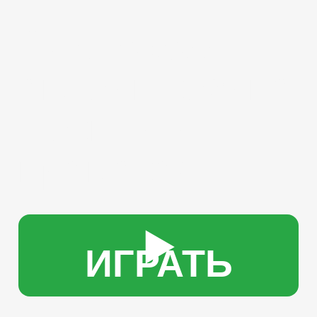
Cryptoboss
онлайн казино
– акции и
промокоды
▶️
ИГРАТЬ