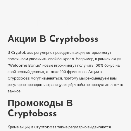
Казино: Акции и
Промокоды
Акции В Cryptoboss
В Cryptoboss регулярно проводятся акции, которые могут
помочь вам увеличить свой банкролл. Например, в рамках акции
“Welcome Bonus” новые игроки могут получить 100% бонус на
свой первый депозит, а также 100 фриспинов. Акции в
Cryptoboss могут изменяться, поэтому мы рекомендуем вам
регулярно проверять страницу акций, чтобы не пропустить что-то
важное.
Промокоды В
Cryptoboss
Кроме акций, в Cryptoboss также регулярно выдвигаются