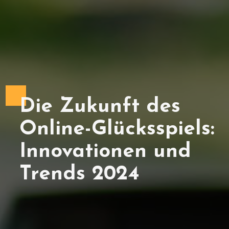
Die Zukunft des
Online-Glücksspiels:
Innovationen und
Trends 2024