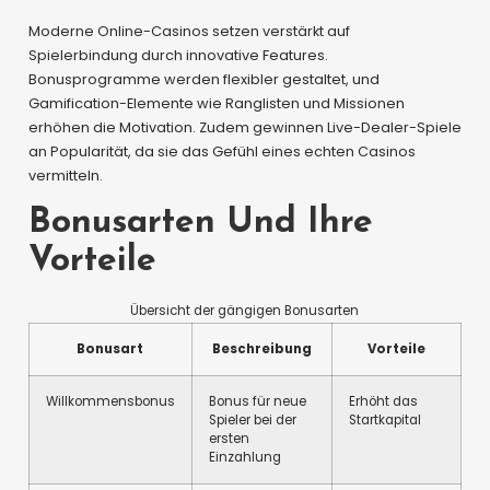
Moderne Online-Casinos setzen verstärkt auf
Spielerbindung durch innovative Features.
Bonusprogramme werden flexibler gestaltet, und
Gamification-Elemente wie Ranglisten und Missionen
erhöhen die Motivation. Zudem gewinnen Live-Dealer-Spiele
an Popularität, da sie das Gefühl eines echten Casinos
vermitteln.
Bonusarten Und Ihre
Vorteile
Übersicht der gängigen Bonusarten
Bonusart
Beschreibung
Vorteile
Willkommensbonus
Bonus für neue
Erhöht das
Spieler bei der
Startkapital
ersten
Einzahlung