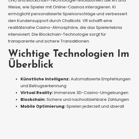
(VR) und Blockchain-Technologie revolutioniert die Art und
Weise, wie Spieler mit Online-Casinos interagieren. KI
ermöglicht personalisierte Spielvorschläge und verbessert
den Kundensupport durch Chatbots. VR schafft eine
realitätsnahe Casino-Atmosphäre, die das Spielerlebnis
intensiviert. Die Blockchain-Technologie sorgt für
transparente und sichere Transaktionen.
Wichtige Technologien Im
Überblick
Künstliche Intelligenz:
Automatisierte Empfehlungen
und Betrugserkennung
Virtual Reality:
Immersive 3D-Casino-Umgebungen
Blockchain:
Sichere und nachvollziehbare Zahlungen
Mobile Optimierung:
Spielen jederzeit und überall
Spielerorientierte
Innovationen