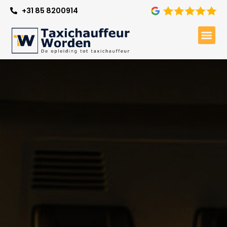
+31 85 8200914
Veelgestelde Vragen