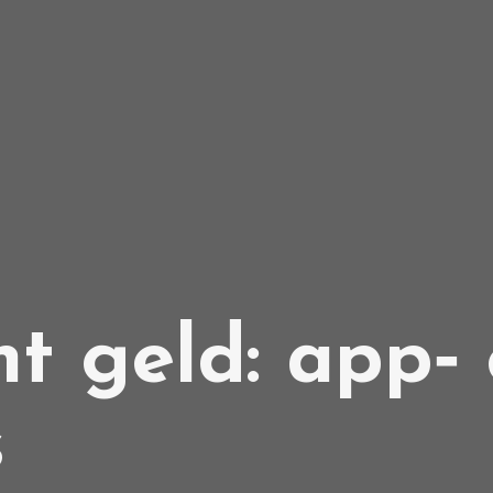
t geld: app‑
s