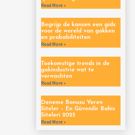
Read More »
d
Begrijp de kansen een gids
voor de wereld van gokken
en probabiliteiten
Read More »
Toekomstige trends in de
gokindustrie wat te
verwachten
Read More »
Deneme Bonusu Veren
d”
Siteler – En Güvenilir Bahis
Siteleri 2025
Read More »