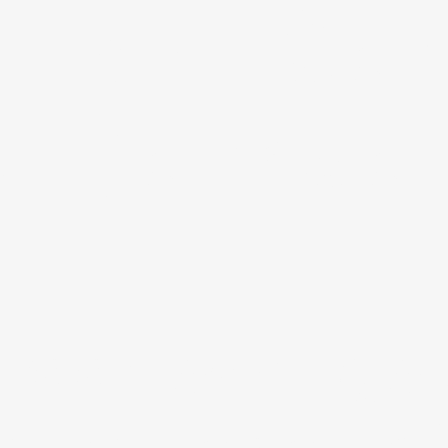
 Echt Gel
at je moet
voor echt gel