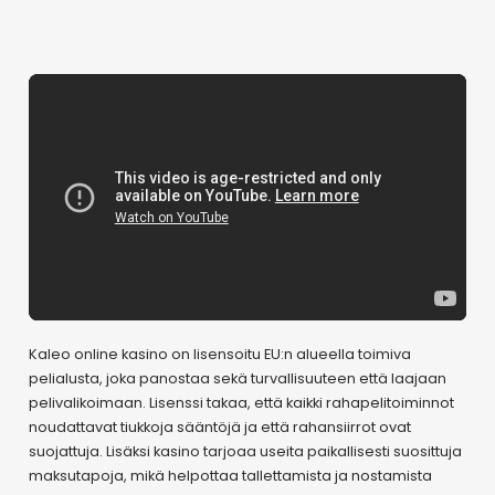
online kasino?
Kaleo online kasino on lisensoitu EU:n alueella toimiva
pelialusta, joka panostaa sekä turvallisuuteen että laajaan
pelivalikoimaan. Lisenssi takaa, että kaikki rahapelitoiminnot
noudattavat tiukkoja sääntöjä ja että rahansiirrot ovat
suojattuja. Lisäksi kasino tarjoaa useita paikallisesti suosittuja
maksutapoja, mikä helpottaa tallettamista ja nostamista