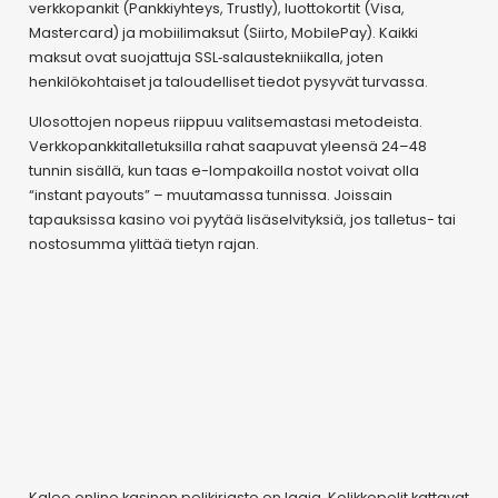
verkkopankit (Pankkiyhteys, Trustly), luottokortit (Visa,
Mastercard) ja mobiilimaksut (Siirto, MobilePay). Kaikki
maksut ovat suojattuja SSL‑salaustekniikalla, joten
henkilökohtaiset ja taloudelliset tiedot pysyvät turvassa.
Ulosottojen nopeus riippuu valitsemastasi metodeista.
Verkkopankkitalletuksilla rahat saapuvat yleensä 24–48
tunnin sisällä, kun taas e-lompakoilla nostot voivat olla
“instant payouts” – muutamassa tunnissa. Joissain
tapauksissa kasino voi pyytää lisäselvityksiä, jos talletus- tai
nostosumma ylittää tietyn rajan.
Pelivalikoima:
livekasino,
kolikkopelit ja
urheiluvedot
Kaleo online kasinon pelikirjasto on laaja. Kolikkopelit kattavat