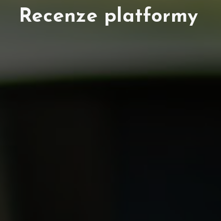
Recenze platformy