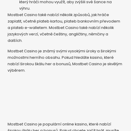
který hráči mohou využít, aby zvýšili své šance na
výhru.
Mostbet Casino také nabízí několik způsobů, jak hráče
zaplatit, včetně plateb kartou, plateb bankovním převodem
a plateb e-walletem. Mostbet Casino také nabízí několik
jazykových verzí, včetně češtiny, angličtiny, němčiny a
dalších.
Mostbet Casino je známý svými vysokými úroky a širokými
možnostmi herního obsahu. Pokud hledáte kasino, které
nabízí širokou škálu her a bonusů, Mostbet Casino je skvělým
výběrem.
Registrace a
přihlašování na
Mostbet Casino
Mostbet Casino je populární online kasino, které nabízí
širokou škálu her a bonusů. Pokud chcete začít hrát, musíte