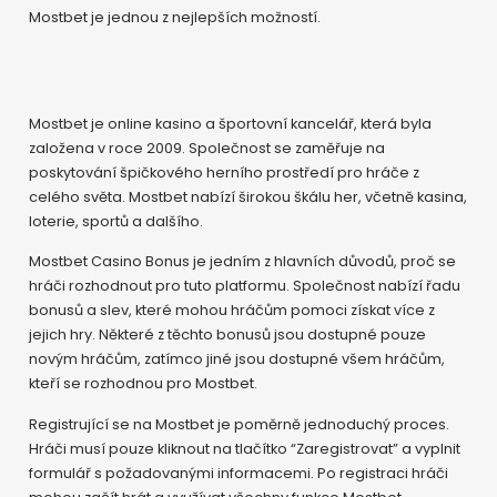
Mostbet je jednou z nejlepších možností.
Co je Mostbet?
Mostbet je online kasino a športovní kancelář, která byla
založena v roce 2009. Společnost se zaměřuje na
poskytování špičkového herního prostředí pro hráče z
celého světa. Mostbet nabízí širokou škálu her, včetně kasina,
loterie, sportů a dalšího.
Mostbet Casino Bonus je jedním z hlavních důvodů, proč se
hráči rozhodnout pro tuto platformu. Společnost nabízí řadu
bonusů a slev, které mohou hráčům pomoci získat více z
jejich hry. Některé z těchto bonusů jsou dostupné pouze
novým hráčům, zatímco jiné jsou dostupné všem hráčům,
kteří se rozhodnou pro Mostbet.
Registrující se na Mostbet je poměrně jednoduchý proces.
Hráči musí pouze kliknout na tlačítko “Zaregistrovat” a vyplnit
formulář s požadovanými informacemi. Po registraci hráči