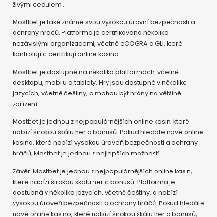
živými cedulemi.
Mostbet je také známé svou vysokou úrovní bezpečnosti a
ochrany hráčů. Platforma je certifikována několika
nezávislými organizacemi, včetně eCOGRA a GLI, které
kontrolují a certifikují online kasina.
Mostbet je dostupné na několika platformách, včetně
desktopu, mobilu a tablety. Hry jsou dostupné v několika
jazycích, včetně češtiny, a mohou být hrány na většině
zařízení.
Mostbet je jednou z nejpopulárnějších online kasin, které
nabízí širokou škálu her a bonusů. Pokud hledáte nové online
kasino, které nabízí vysokou úroveň bezpečnosti a ochrany
hráčů, Mostbet je jednou z nejlepších možností.
Závěr: Mostbet je jednou z nejpopulárnějších online kasin,
které nabízí širokou škálu her a bonusů. Platforma je
dostupná v několika jazycích, včetně češtiny, a nabízí
vysokou úroveň bezpečnosti a ochrany hráčů. Pokud hledáte
nové online kasino, které nabízí širokou škálu her a bonusů,