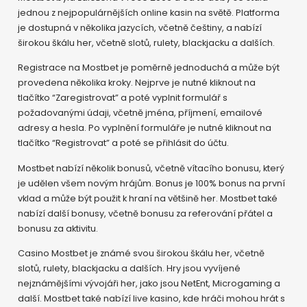
jednou z nejpopulárnějších online kasin na světě. Platforma
je dostupná v několika jazycích, včetně češtiny, a nabízí
širokou škálu her, včetně slotů, rulety, blackjacku a dalších.
Registrace na Mostbet je poměrně jednoduchá a může být
provedena několika kroky. Nejprve je nutné kliknout na
tlačítko “Zaregistrovat” a poté vyplnit formulář s
požadovanými údaji, včetně jména, příjmení, emailové
adresy a hesla. Po vyplnění formuláře je nutné kliknout na
tlačítko “Registrovat” a poté se přihlásit do účtu.
Mostbet nabízí několik bonusů, včetně vítacího bonusu, který
je udělen všem novým hrájům. Bonus je 100% bonus na první
vklad a může být použit k hraní na většině her. Mostbet také
nabízí další bonusy, včetně bonusu za referování přátel a
bonusu za aktivitu.
Casino Mostbet je známé svou širokou škálu her, včetně
slotů, rulety, blackjacku a dalších. Hry jsou vyvíjené
nejznámějšími vývojáři her, jako jsou NetEnt, Microgaming a
další. Mostbet také nabízí live kasino, kde hráči mohou hrát s