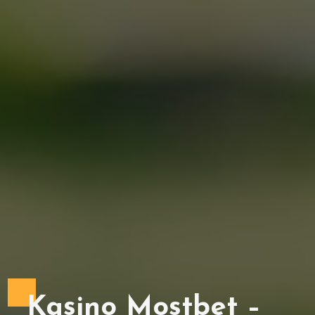
Kasino Mostbet –