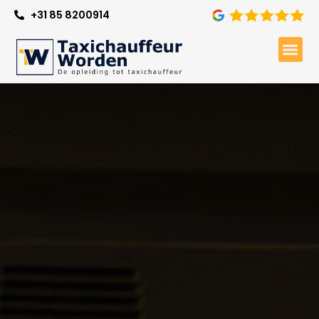
+31 85 8200914
Veelgestelde Vragen