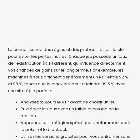
mécanismes des
jeux pour mieux
jouer
La connaissance des règles et des probabilités est la clé
pour éviter les pertes inutiles. Chaque jeu possède un taux
de redistribution (RTP) différent, qui influence directement
vos chances de gains sur le long terme. Par exemple, les
machines à sous affichent généralement un RTP entre 92 %
et 98 %, tandis que le blackjack peut atteindre 99,5 % avec
une stratégie parfaite.
Analysez toujours le RTP avant de choisir un jeu.
Privilégiez les jeux avec un faible avantage de la
maison.
Apprenez les stratégies spécifiques, notamment pour
le poker et le blackjack.
Utilisez les versions gratuites pour vous entraîner sans