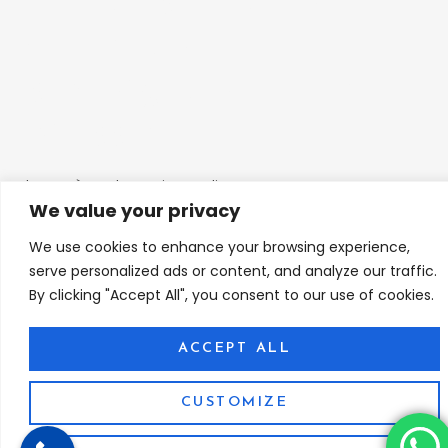
Conclusion : une
approche
stratégique pour
réussir
Le succès sur les casinos en ligne ne repose pas
We value your privacy
uniquement sur la chance, mais sur une combinaison de
choix éclairés, de maîtrise des jeux, d’une gestion
We use cookies to enhance your browsing experience,
rigoureuse et d’une utilisation judicieuse des bonus. En
serve personalized ads or content, and analyze our traffic.
intégrant ces éléments, vous augmentez significativement
By clicking "Accept All", you consent to our use of cookies.
vos chances de gains tout en minimisant les risques. Pour
commencer votre aventure avec un partenaire fiable,
explorez dès maintenant
https://viggoslots-casino.net/
et
ACCEPT ALL
appliquez ces conseils pour une expérience de jeu optimale
et sécurisée.
CUSTOMIZE