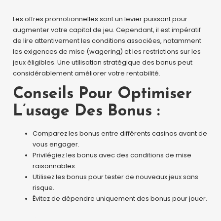
Les offres promotionnelles sont un levier puissant pour
augmenter votre capital de jeu. Cependant, il est impératif
de lire attentivement les conditions associées, notamment
les exigences de mise (wagering) et les restrictions sur les
jeux éligibles. Une utilisation stratégique des bonus peut
considérablement améliorer votre rentabilité.
Conseils Pour Optimiser
L’usage Des Bonus :
Comparez les bonus entre différents casinos avant de
vous engager.
Privilégiez les bonus avec des conditions de mise
raisonnables.
Utilisez les bonus pour tester de nouveaux jeux sans
risque.
Évitez de dépendre uniquement des bonus pour jouer.
Risques et