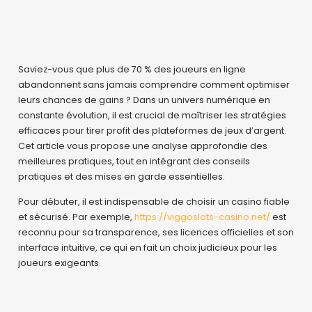
Saviez-vous que plus de 70 % des joueurs en ligne
abandonnent sans jamais comprendre comment optimiser
leurs chances de gains ? Dans un univers numérique en
constante évolution, il est crucial de maîtriser les stratégies
efficaces pour tirer profit des plateformes de jeux d’argent.
Cet article vous propose une analyse approfondie des
meilleures pratiques, tout en intégrant des conseils
pratiques et des mises en garde essentielles.
Pour débuter, il est indispensable de choisir un casino fiable
et sécurisé. Par exemple,
https://viggoslots-casino.net/
est
reconnu pour sa transparence, ses licences officielles et son
interface intuitive, ce qui en fait un choix judicieux pour les
joueurs exigeants.
Comprendre les