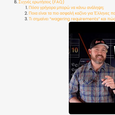
Συχνές ερωτήσεις (FAQ)
Πόσο γρήγορα μπορώ να κάνω ανάληψη;
Ποια είναι τα πιο ασφαλή καζίνο για Έλληνες πα
Τι σημαίνει “wagering requirements” και πώς