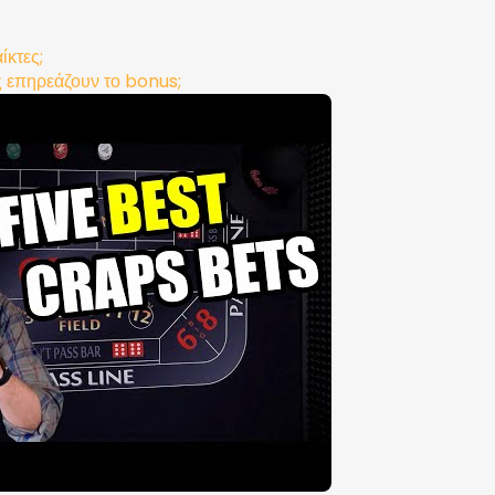
ίκτες;
 επηρεάζουν το bonus;