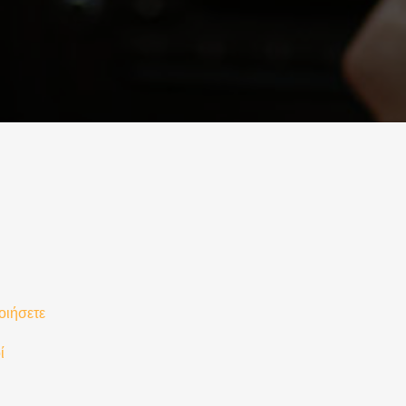
οιήσετε
ί