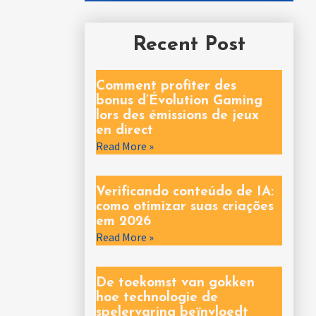
Recent Post
Comment profiter des
bonus d’Évolution Gaming
lors des émissions de jeux
en direct
Read More »
Verificando conteúdo de IA:
como otimizar suas criações
em 2026
Read More »
De toekomst van gokken
hoe technologie de
spelervaring beïnvloedt