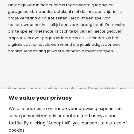
Online gokken in Nederland is tegenwoordig legaal en
gereguleerd, maar dat betekent niet dat het een vrijbrief is
om je verstand op nul te zetten. Het blijft een spel van
kansen, waar het huis altijd een voorsprong heeft. De kunst is
om te spelen met mate, kritisch te blijven en niet te geloven
in sprookjes over gegarandeerde winst. Uiteindelijk is het
digitale casino net als een vriend die je uitnodigt voor een
drankje: leuk zolang je weet wanneer je moet stoppen.
Leave a Reply
Your email address will not be published.
Required fields are
marked
*
We value your privacy
Comment
*
We use cookies to enhance your browsing experience,
serve personalized ads or content, and analyze our
traffic. By clicking "Accept All", you consent to our use of
cookies.