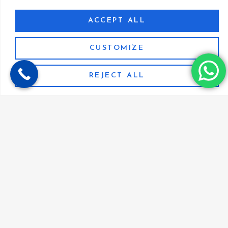
ACCEPT ALL
CUSTOMIZE
REJECT ALL
Name
*
Email
*
Website