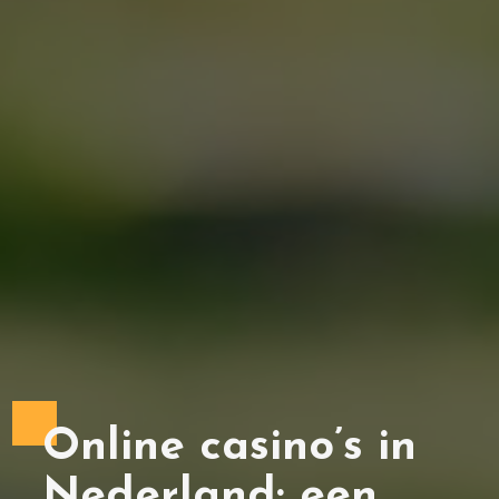
Online casino’s in
Nederland: een