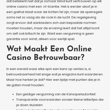
dat betekent niet dat je zomaar blind kunt vertrouwen op elk
online casino met een .nl-licentie. Het is eerder alsof je in
een gokhal staat waar de lichten fel zijn, maar de spelregels
soms net zo vaag als de rook in de lucht. De regelgeving
zorgt ervoor dat aanbieders zich aan bepaalde normen
moeten houden, maar de ervaring leert dat het altijd loont
om zelf ook kritisch te zijn. Want een vergunning is geen
garantie voor winst, alleen voor eerlijk spel.
Wat Maakt Een Online
Casino Betrouwbaar?
In een wereld waar elke spin een kans op verlies is, is
betrouwbaarheid het enige wat je enigszins kunt waarderen.
Maar hoe herken je dat? Hier een lijstje met punten die je in
de gaten moet houden:
Een geldige vergunning van de Kansspelautoriteit
Transparante voorwaarden zonder kleine lettertjes die
je doen duizelen