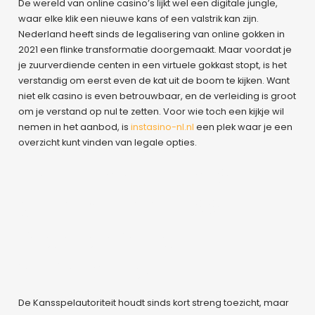
De wereld van online casino’s lijkt wel een digitale jungle,
waar elke klik een nieuwe kans of een valstrik kan zijn.
Nederland heeft sinds de legalisering van online gokken in
2021 een flinke transformatie doorgemaakt. Maar voordat je
je zuurverdiende centen in een virtuele gokkast stopt, is het
verstandig om eerst even de kat uit de boom te kijken. Want
niet elk casino is even betrouwbaar, en de verleiding is groot
om je verstand op nul te zetten. Voor wie toch een kijkje wil
nemen in het aanbod, is
instasino-nl.nl
een plek waar je een
overzicht kunt vinden van legale opties.
De Nederlandse
gokmarkt: tussen
regelgeving en
verleiding
De Kansspelautoriteit houdt sinds kort streng toezicht, maar