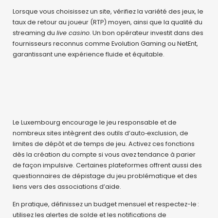
Lorsque vous choisissez un site, vérifiez la variété des jeux, le
taux de retour au joueur (RTP) moyen, ainsi que la qualité du
streaming du
live casino
. Un bon opérateur investit dans des
fournisseurs reconnus comme Evolution Gaming ou NetEnt,
garantissant une expérience fluide et équitable.
Jeu responsable et
limites de mise
Le Luxembourg encourage le jeu responsable et de
nombreux sites intègrent des outils d’auto‑exclusion, de
limites de dépôt et de temps de jeu. Activez ces fonctions
dès la création du compte si vous avez tendance à parier
de façon impulsive. Certaines plateformes offrent aussi des
questionnaires de dépistage du jeu problématique et des
liens vers des associations d’aide.
En pratique, définissez un budget mensuel et respectez-le :
utilisez les alertes de solde et les notifications de