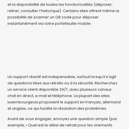
et la disponibilité de toutes les fonctionnalités (déposer,
retirer, consulter l’historique). Certains sites offrent même la
possibilité de scanner un QR code pour déposer
instantanément via votre portefeuille mobile.
Support client et
assistance
multilingue
Un support réactif est indispensable, surtout lorsqu’il s’agit
de questions liées aux retraits ou à la sécurité. Recherchez
un service client disponible 24/7, avec plusieurs canaux :
chat en direct, e‑mail et téléphone. La plupart des sites
luxembourgeois proposent le support en français, allemand
et anglais, ce qui facilite la résolution des problèmes.
Avant de vous engager, envoyez une question simple (par
exemple, « Quel est le délai de retrait pour les virements