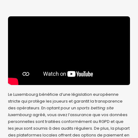
Luxembourg ?
Le Luxembourg bénéficie d’une législation européenne
stricte qui protège les joueurs et garantit la transparence
des opérateurs. En optant pour un
sports betting site
luxembourg
agréé, vous avez l’assurance que vos données
personnelles sont traitées conformément au RGPD et que
les jeux sont soumis à des audits réguliers. De plus, la plupart
des plateformes locales offrent des options de paiement en