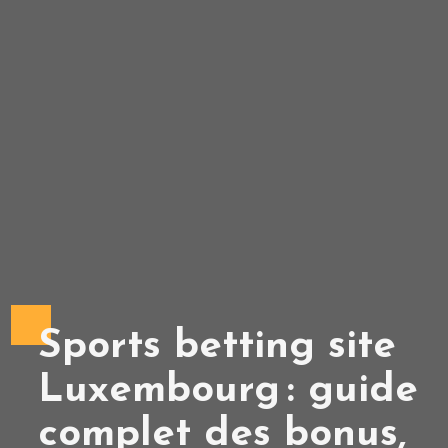
Sports betting site
Luxembourg : guide
complet des bonus,