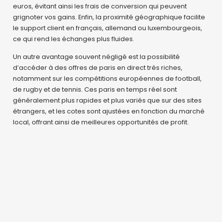
euros, évitant ainsi les frais de conversion qui peuvent
grignoter vos gains. Enfin, la proximité géographique facilite
le support client en français, allemand ou luxembourgeois,
ce qui rend les échanges plus fluides.
Un autre avantage souvent négligé est la possibilité
d’accéder à des offres de paris en direct très riches,
notamment sur les compétitions européennes de football,
de rugby et de tennis. Ces paris en temps réel sont
généralement plus rapides et plus variés que sur des sites
étrangers, et les cotes sont ajustées en fonction du marché
local, offrant ainsi de meilleures opportunités de profit.
Les critères
essentiels pour
évaluer un
sports
betting site