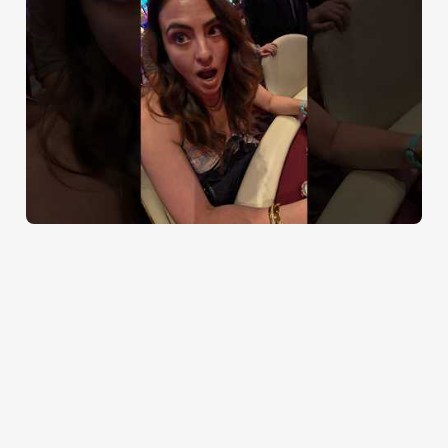
Guide pratique
du site de paris
sportifs au