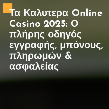
Τα Καλυτερα Online
Casino 2025: Ο
πλήρης οδηγός
εγγραφής, μπόνους,
πληρωμών &
ασφαλείας