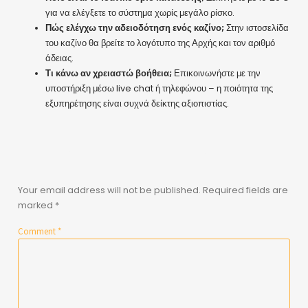
για να ελέγξετε το σύστημα χωρίς μεγάλο ρίσκο.
Πώς ελέγχω την αδειοδότηση ενός καζίνο;
Στην ιστοσελίδα
του καζίνο θα βρείτε το λογότυπο της Αρχής και τον αριθμό
άδειας.
Τι κάνω αν χρειαστώ βοήθεια;
Επικοινωνήστε με την
υποστήριξη μέσω live chat ή τηλεφώνου – η ποιότητα της
εξυπηρέτησης είναι συχνά δείκτης αξιοπιστίας.
Leave a Reply
Your email address will not be published.
Required fields are
marked
*
Comment
*