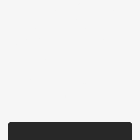
Online Casino:
Πρακτικός
Οδηγός για το
2025
1. Πώς να ξεκινήσετε
– εγγραφή και
επαλήθευση