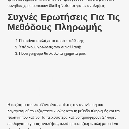
συνήθως χρησιμοποιούν Skrill ή Neteller για τις αναλήψεις.
Συχνές Ερωτήσεις Για Τις
Μεθόδους Πληρωμής
Ποιο είναι το ελάχιστο ποσό κατάθεσης;
Υπάρχουν χρεώσεις ανά συναλλαγή;
Πόσο γρήγορα θα λάβω τα χρήματά μου;
4. Ταχύτητα
ανάληψης – τι είναι
πραγματικά εφικτό
Η ταχύτητα που λαμβάνει ένας παίκτης την ανανέωση του
λογαριασμού του εξαρτάται κυρίως από τη μέθοδο πληρωμής και την
πολιτική του καζίνο. Τα περισσότερα καζίνο προσφέρουν 24‑ώρες
επεξεργασία για τις αναλήψεις, αλλά η τραπεζική εντολή μπορεί να