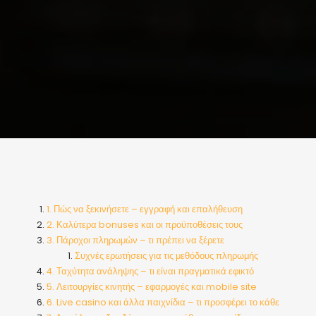
1. Πώς να ξεκινήσετε – εγγραφή και επαλήθευση
2. Καλύτερα bonuses και οι προϋποθέσεις τους
3. Πάροχοι πληρωμών – τι πρέπει να ξέρετε
Συχνές ερωτήσεις για τις μεθόδους πληρωμής
4. Ταχύτητα ανάληψης – τι είναι πραγματικά εφικτό
5. Λειτουργίες κινητής – εφαρμογές και mobile site
6. Live casino και άλλα παιχνίδια – τι προσφέρει το κάθε