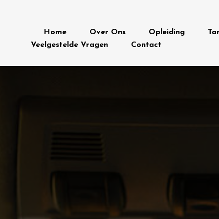
Home
Over Ons
Opleiding
Ta
Veelgestelde Vragen
Contact