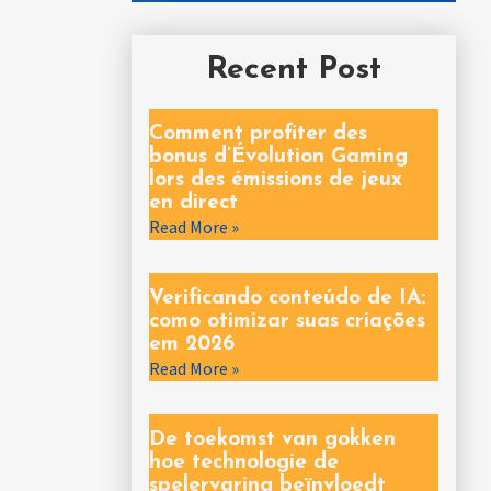
од
Recent Post
Comment profiter des
bonus d’Évolution Gaming
lors des émissions de jeux
en direct
Read More »
Verificando conteúdo de IA:
como otimizar suas criações
em 2026
Read More »
De toekomst van gokken
hoe technologie de
spelervaring beïnvloedt