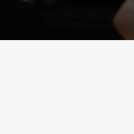
нлайн