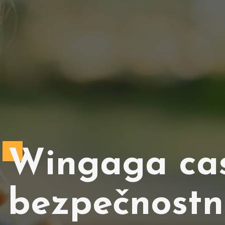
Wingaga cas
bezpečnostn