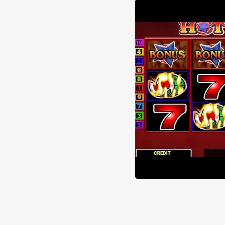
Wingaga